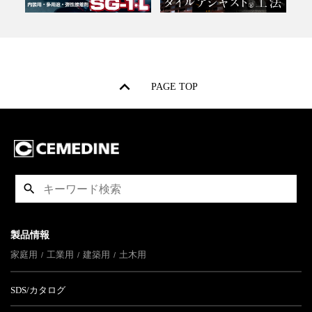
PAGE TOP
製品情報
家庭用
工業用
建築用
土木用
SDS/カタログ