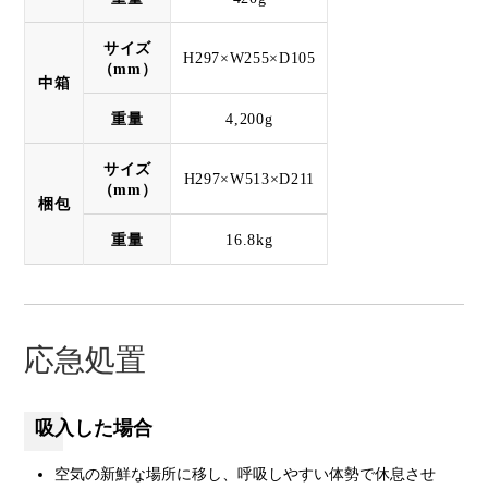
サイズ
H297×W255×D105
（mm）
中箱
重量
4,200g
サイズ
H297×W513×D211
（mm）
梱包
重量
16.8kg
応急処置
吸入した場合
空気の新鮮な場所に移し、呼吸しやすい体勢で休息させ