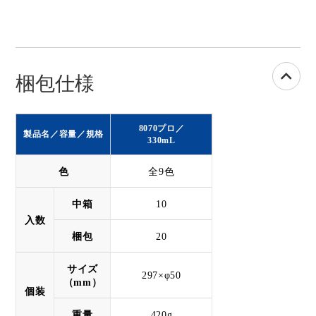
梱包仕様
8070プロ
／
製品名／容量／規格
330mL
色
全9色
中箱
10
入数
梱包
20
サイズ
297×φ50
（mm）
個装
重量
420g