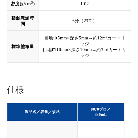
3
密度(g/cm
)
1.02
指触乾燥時
6分（23℃）
間
目地巾5mm×深さ5mm→約12m/カートリ
ッジ
標準塗布量
目地巾10mm×深さ10mm→約3m/カートリ
ッジ
仕様
8070プロ／
製品名／容量／規格
330mL