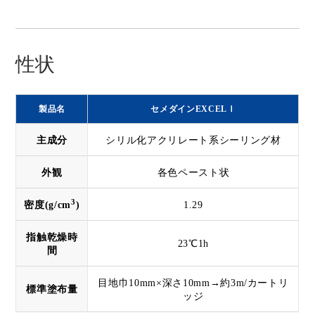
性状
製品名
セメダインEXCELⅠ
主成分
シリル化アクリレート系シーリング材
外観
各色ペースト状
3
密度(g/cm
)
1.29
指触乾燥時
23℃1h
間
目地巾10mm×深さ10mm→約3m/カートリ
標準塗布量
ッジ