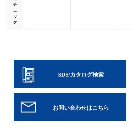
チ
ェ
ッ
ク
SDS/カタログ検索