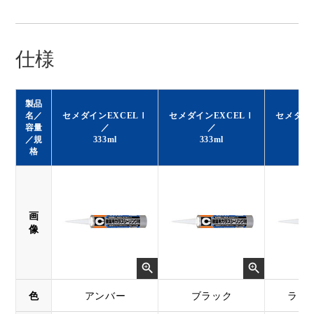
仕様
製品
名／
セメダインEXCELⅠ
セメダインEXCELⅠ
セメダイ
容量
／
／
／規
333ml
333ml
3
格
画
像
色
アンバー
ブラック
ライ