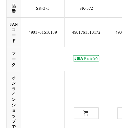
品
SK-373
SK-372
SK
番
JAN
コ
4901761510189
4901761510172
49017
ー
ド
マ
ー
ク
オ
ン
ラ
イ
ン
シ
ョ
ッ
プ
で