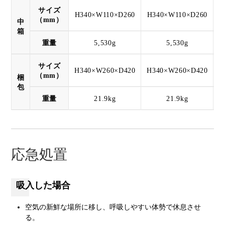
サイズ
H340×W110×D260
H340×W110×D260
H
（mm）
中
箱
重量
5,530g
5,530g
サイズ
H340×W260×D420
H340×W260×D420
H
（mm）
梱
包
重量
21.9kg
21.9kg
応急処置
吸入した場合
空気の新鮮な場所に移し、呼吸しやすい体勢で休息させ
る。