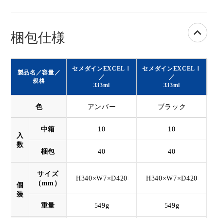
梱包仕様
セメダインEXCELⅠ
セメダインEXCELⅠ
セ
製品名／容量／
／
／
規格
333ml
333ml
色
アンバー
ブラック
中箱
10
10
入
数
梱包
40
40
サイズ
H340×W7×D420
H340×W7×D420
（mm）
個
装
重量
549g
549g