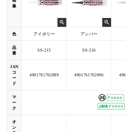
画
像
色
アイボリー
アンバー
グ
品
SS-215
SS-216
SS
番
JAN
コ
4901761702089
4901761702096
49017
ー
ド
マ
ー
ク
オ
ン