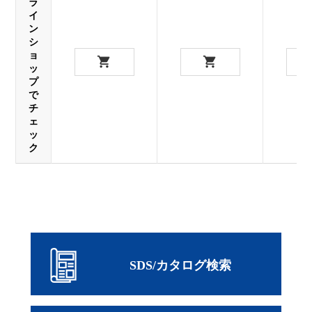
ラ
イ
ン
シ
ョ
ッ
プ
で
チ
ェ
ッ
ク
SDS/カタログ検索