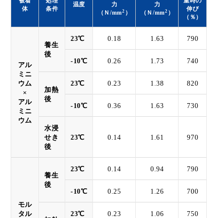
被着
処理
重時の
温度
力
力
体
条件
伸び
2
2
（Ｎ/mm
）
（Ｎ/mm
）
（％）
23℃
0.18
1.63
790
養生
後
-10℃
0.26
1.73
740
アル
ミニ
ウム
23℃
0.23
1.38
820
加熱
×
後
アル
-10℃
0.36
1.63
730
ミニ
ウム
水浸
せき
23℃
0.14
1.61
970
後
23℃
0.14
0.94
790
養生
後
-10℃
0.25
1.26
700
モル
タル
23℃
0.23
1.06
750