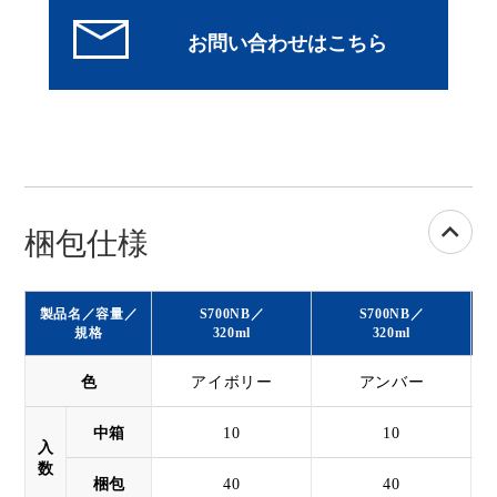
梱包仕様
製品名／容量／
S700NB
／
S700NB
／
規格
320ml
320ml
色
アイボリー
アンバー
中箱
10
10
入
数
梱包
40
40