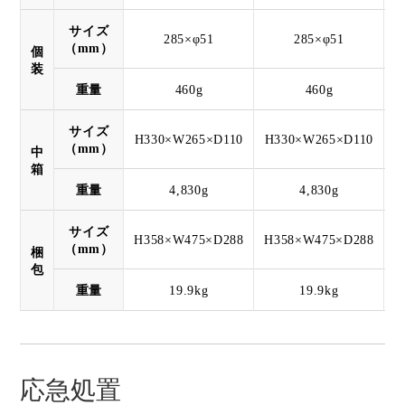
サイズ
285×φ51
285×φ51
（mm）
個
装
重量
460g
460g
サイズ
H330×W265×D110
H330×W265×D110
H
（mm）
中
箱
重量
4,830g
4,830g
サイズ
H358×W475×D288
H358×W475×D288
H
（mm）
梱
包
重量
19.9kg
19.9kg
応急処置