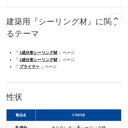
建築用『シーリング材』に関す
るテーマ
『
1成分形シーリング材
』ページ
『
2成分形シーリング材
』ページ
『
プライマー
』ページ
性状
製品名
S700NB
主成分
ポリウレタン系シーリング材