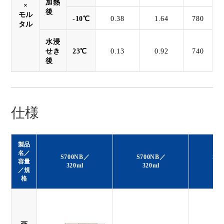
加熱
×
後
モル
-10℃
0.38
1.64
780
タル
水浸
せき
23℃
0.13
0.92
740
後
仕様
製品
名／
S700NB／
S700NB／
S7
容量
320ml
320ml
3
／規
格