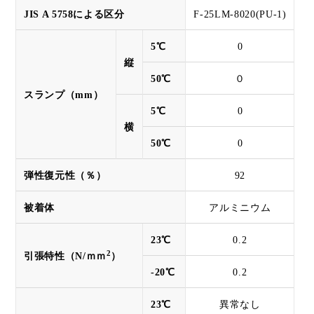
JIS A 5758による区分
F-25LM-8020(PU-1)
5℃
0
縦
50℃
０
スランプ（mm）
5℃
0
横
50℃
0
弾性復元性（％）
92
被着体
アルミニウム
23℃
0.2
2
引張特性（N/ｍｍ
）
-20℃
0.2
23℃
異常なし