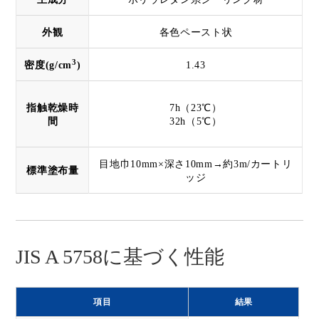
外観
各色ペースト状
3
密度(g/cm
)
1.43
指触乾燥時
7h（23℃）
間
32h（5℃）
目地巾10mm×深さ10mm→約3m/カートリ
標準塗布量
ッジ
JIS A 5758に基づく性能
項目
結果