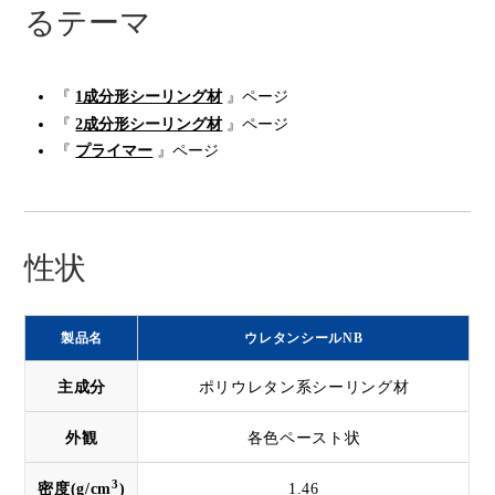
るテーマ
『
1成分形シーリング材
』ページ
『
2成分形シーリング材
』ページ
『
プライマー
』ページ
性状
製品名
ウレタンシールNB
主成分
ポリウレタン系シーリング材
外観
各色ペースト状
3
密度(g/cm
)
1.46