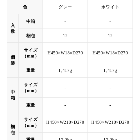
色
グレー
ホワイト
中箱
-
-
入
数
梱包
12
12
サイズ
H450×W18×D270
H450×W18×D270
（mm）
個
装
重量
1,417g
1,417g
サイズ
-
-
（mm）
中
箱
重量
-
-
サイズ
H450×W210×D270
H450×W210×D270
（mm）
梱
包
重量
17.0kg
17.0kg