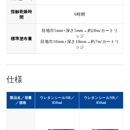
指触乾燥時
6時間
間
目地巾5mm×深さ5mm→約28m/カートリ
ッジ
標準塗布量
目地巾10mm×深さ10mm→約7m/カートリ
ッジ
仕様
製品名／容量
ウレタンシールNB／
ウレタンシールNB／
／規格
850ml
850ml