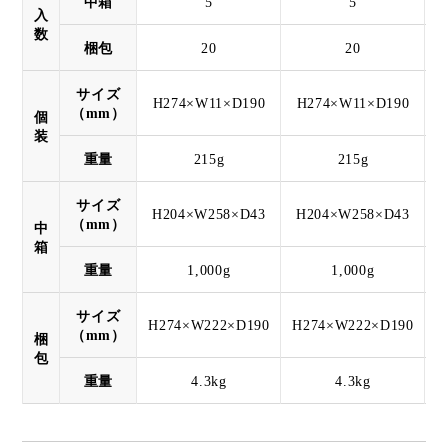
中箱
5
5
入
数
梱包
20
20
サイズ
H274×W11×D190
H274×W11×D190
（mm）
個
装
重量
215g
215g
サイズ
H204×W258×D43
H204×W258×D43
H
（mm）
中
箱
重量
1,000g
1,000g
サイズ
H274×W222×D190
H274×W222×D190
H
（mm）
梱
包
重量
4.3kg
4.3kg