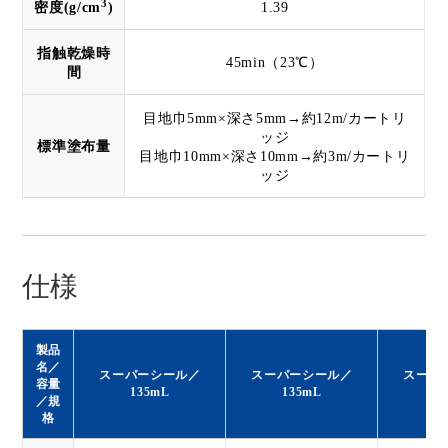
3
密度(g/cm
)
1.39
指触乾燥時
45min（23℃）
間
目地巾5mm×深さ5mm→約12m/カートリ
ッジ
標準塗布量
目地巾10mm×深さ10mm→約3m/カートリ
ッジ
仕様
製品
名／
スーパーシール／
スーパーシール／
スーパ
容量
135mL
135mL
3
／規
格