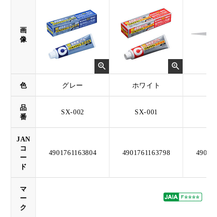
画
像
色
グレー
ホワイト
グ
品
SX-002
SX-001
SU
番
JAN
コ
4901761163804
4901761163798
49017
ー
ド
マ
ー
ク