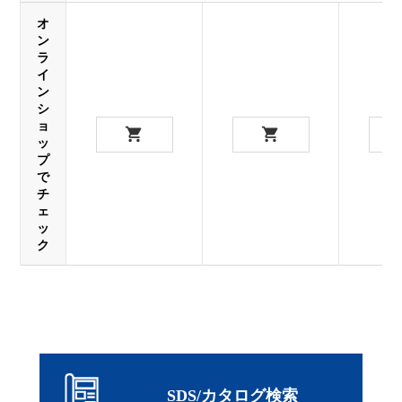
オ
ン
ラ
イ
ン
シ
ョ
ッ
プ
で
チ
ェ
ッ
ク
SDS/カタログ検索