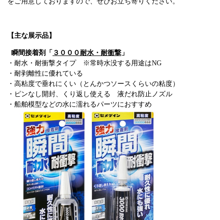
をご用意しておりますので、ぜひお立ち寄りください。
【主な展示品】
瞬間接着剤「
３０００耐水・耐衝撃
」
・耐水・耐衝撃タイプ ※常時水没する用途はNG
・耐剥離性に優れている
・高粘度で垂れにくい（とんかつソースくらいの粘度）
・ピンなし開封、くり返し使える 液だれ防止ノズル
・船舶模型などの水に濡れるパーツにおすすめ