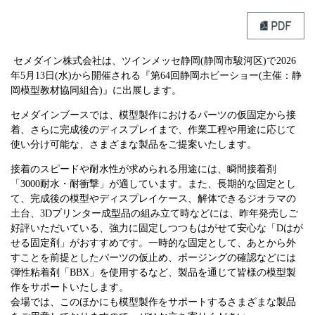
セメダイン株式会社は、ツインメッセ静岡(静岡市駿河区)で2026
年5月13日(水)から開催される『第64回静岡ホビーショー(主催：静
岡模型教材協同組合)』に出展します。
セメダインブースでは、模型製作におけるパーツの仮固定から接
着、さらに完成後のディスプレイまで、作業工程や用途に応じて
使い分け可能な、さまざまな製品をご提案いたします。
接着のスピードや耐水性が求められる用途には、瞬間接着剤
「3000耐水・耐衝撃」が適しています。また、長期的な固定とし
て、完成後の模型やディスプレイケース、解体できるジオラマの
土台、3Dプリンター成型品の組み立て時などには、昨年発売しご
好評いただいている、強力に固定しつつもはがせて安心な「Dはが
せる固定剤」がおすすめです。一時的な固定として、あとから外
すことを前提としたパーツの仮止め、ポージングの確認などには
弾性粘着剤「BBX」を使用するなど、製品を通じて皆様の模型製
作をサポートいたします。
会場では、このほかにも模型製作をサポートするさまざまな製品