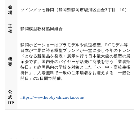
会
ツインメッセ静岡（静岡県静岡市駿河区曲金3丁目1-10）
場
主
静岡模型教材協同組合
催
静岡ホビーショーはプラモデルや鉄道模型、RCモデル等
日本が世界に誇る模型ブランドが一堂に会し今年のトレン
ドとなる新製品を発表・展示を行う日本最大級の模型の展
概
示会です。国内外のバイヤーが活発に商談を行う「業者招
要
待日」と静岡県内の学校を対象とした「小・中・高校生招
待日」、入場無料で一般のご来場者をお迎えする「一般公
開日」の5日間で開催。
公
式
https://www.hobby-shizuoka.com/
HP