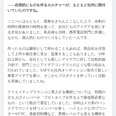
——自発的にものを作るカルチャーが、もともと社内に根付
いていたのですね。
ソニーにはもともと、業務をきちんとこなした上で、余剰の
時間や業務外の時間を使って、自分たちのアイデアを形にす
る文化がありました。私自身も当時、携帯電話部門に所属し
ながら、個人的にものづくりをしていた一人です。
作ったものは趣味として終わることもあれば、商品化を目指
して上司や責任者に見せ、提案することもありました。10年
以上前から、会社としても新しいアイデアに対して比較的協
力的で、部門ごとにアイデアコンテストのような取り組みも
行われていました。SAPでも社内オーディション形式で新しい
事業アイデアを募り、そこからプロダクトを作っていく活動
を実施していましたね。
クリエイティブラウンジに導入する機材については、初期の
立ち上げメンバーが「プロトタイプを作る上で最低限必要な
もの」という観点で選定していました。当時はメカ系のバッ
クグラウンドを持つメンバーが多く、ハイエンドな3Dプリン
ターやCNC、基板切削機など、業務レベルでも使える機材を