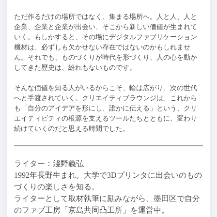
ただ作るだけの場所ではなく、集まる場所へ。人と人、人と
企業、企業と企業が出会い、そこから新しい価値が生まれて
いく。もしかすると、その場にデジタルファブリケーション
機材は、必ずしも欠かせない存在ではないのかもしれませ
ん。それでも、ものづくりが時代を形づくり、人の心を動か
してきた歴史は、紛れもないものです。
そんな価値を知る人がいるからこそ、輪は広がり、次の世代
へと手渡されていく。クリエイティブラウンジは、これから
も「自分のアイデアを形にし、誰かに伝える」という、クリ
エイティビティの根源を支えるツールたちとともに、変わり
続けていくのだと思える時間でした。
ライター：淺野義弘
1992年長野生まれ。大学で3Dプリンタに出会いのもの
づくりの楽しさを知る。
ライターとして取材執筆に励みながら、墨田区で自分
のファブ工房「京島共同凸工所」を運営中。