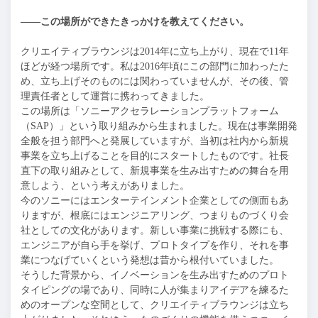
——この場所ができたきっかけを教えてください。
クリエイティブラウンジは2014年に立ち上がり、現在で11年
ほどが経つ場所です。私は2016年頃にこの部門に加わったた
め、立ち上げそのものには関わっていませんが、その後、管
理責任者として運営に携わってきました。
この場所は「ソニーアクセラレーションプラットフォーム
（SAP）」という取り組みから生まれました。現在は事業開発
全般を担う部門へと発展していますが、当初は社内から新規
事業を立ち上げることを目的にスタートしたものです。社長
直下の取り組みとして、新規事業を生み出すための舞台を用
意しよう、という考えがありました。
今のソニーにはエンターテインメント企業としての側面もあ
りますが、根底にはエンジニアリング、つまりものづくり会
社としての文化があります。新しい事業に挑戦する際にも、
エンジニアが自ら手を挙げ、プロトタイプを作り、それを事
業につなげていくという発想は昔から根付いていました。
そうした背景から、イノベーションを生み出すためのプロト
タイピングの場であり、同時に人が集まりアイデアを練るた
めのオープンな空間として、クリエイティブラウンジは立ち