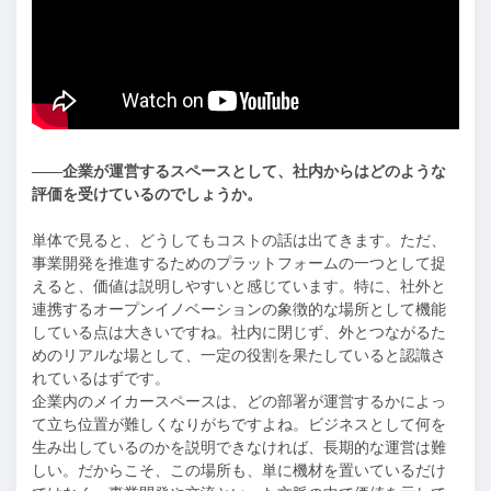
——企業が運営するスペースとして、社内からはどのような
評価を受けているのでしょうか。
単体で見ると、どうしてもコストの話は出てきます。ただ、
事業開発を推進するためのプラットフォームの一つとして捉
えると、価値は説明しやすいと感じています。特に、社外と
連携するオープンイノベーションの象徴的な場所として機能
している点は大きいですね。社内に閉じず、外とつながるた
めのリアルな場として、一定の役割を果たしていると認識さ
れているはずです。
企業内のメイカースペースは、どの部署が運営するかによっ
て立ち位置が難しくなりがちですよね。ビジネスとして何を
生み出しているのかを説明できなければ、長期的な運営は難
しい。だからこそ、この場所も、単に機材を置いているだけ