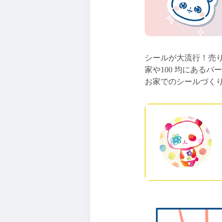
シールが大流行！売
家や100 均にある
お家でのシールづく