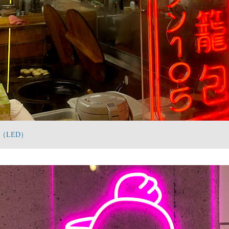
（LED）