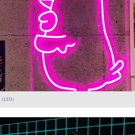
（LED）