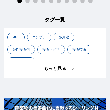
タグ一覧
2025
エンプラ
多用途
弾性接着剤
接着・化学
接着技術
異素材接合
もっと見る