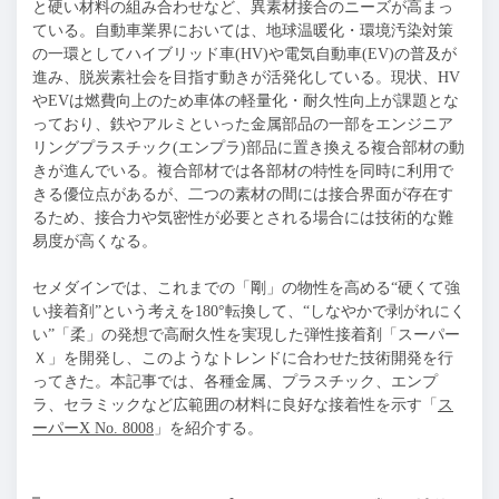
と硬い材料の組み合わせなど、異素材接合のニーズが高まっ
ている。自動車業界においては、地球温暖化・環境汚染対策
の一環としてハイブリッド車(HV)や電気自動車(EV)の普及が
進み、脱炭素社会を目指す動きが活発化している。現状、HV
やEVは燃費向上のため車体の軽量化・耐久性向上が課題とな
っており、鉄やアルミといった金属部品の一部をエンジニア
リングプラスチック(エンプラ)部品に置き換える複合部材の動
きが進んでいる。複合部材では各部材の特性を同時に利用で
きる優位点があるが、二つの素材の間には接合界面が存在す
るため、接合力や気密性が必要とされる場合には技術的な難
易度が高くなる。
セメダインでは、これまでの「剛」の物性を高める“硬くて強
い接着剤”という考えを180°転換して、“しなやかで剥がれにく
い”「柔」の発想で高耐久性を実現した弾性接着剤「スーパー
Ｘ」を開発し、このようなトレンドに合わせた技術開発を行
ってきた。本記事では、各種金属、プラスチック、エンプ
ラ、セラミックなど広範囲の材料に良好な接着性を示す「
ス
ーパーX No. 8008
」を紹介する。