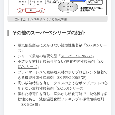
図7. 低分子シロキサンによる接点障害
その他のスーパーXシリーズの紹介
電気部品製造に欠かせない難燃性接着剤「
SX720シリー
ズ
」
シリーズ最速の速硬化型「
スーパーXG No.777
」
不透明な材料も接着可能なUV硬化型弾性接着剤「
SX-
UVシリーズ
」
プライマーレスで難接着素材のポリプロピレンを接着で
きる機能性弾性接着剤「
SX-PPK1000(EXP)
」
高い放熱特性を有し、グリスのようなポンプアウトの心
配もない放熱性接着剤「
SX1000シリーズ
」
優れた導電性を有し、室温から硬化可能で、硬化後は柔
軟性のある一液低温硬化型フレキシブル導電性接着剤
「
SX-ECA48
」