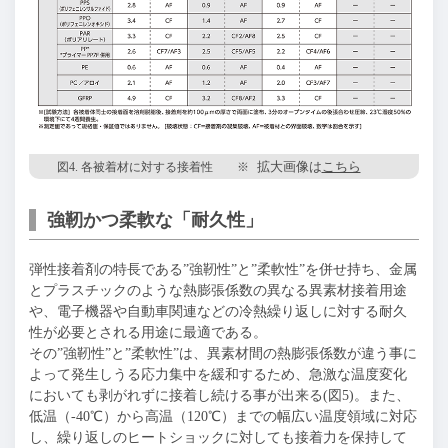
図4. 各被着材に対する接着性 ※
拡大画像は
こちら
強靭かつ柔軟な「耐久性」
弾性接着剤の特長である”強靭性”と”柔軟性”を併せ持ち、金属
とプラスチックのような熱膨張係数の異なる異素材接着用途
や、電子機器や自動車関連などの冷熱繰り返しに対する耐久
性が必要とされる用途に最適である。
その”強靭性”と”柔軟性”は、異素材間の熱膨張係数が違う事に
よって発生しうる応力集中を緩和するため、急激な温度変化
においても剥がれずに接着し続ける事が出来る(図5)。また、
低温（-40℃）から高温（120℃）までの幅広い温度領域に対応
し、繰り返しのヒートショックに対しても接着力を保持して