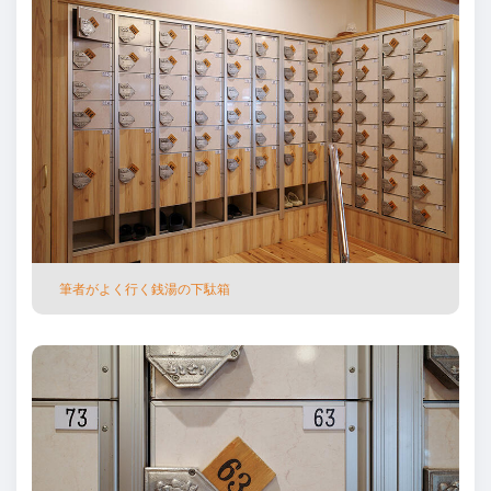
筆者がよく⾏く銭湯の下駄箱