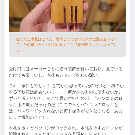
鍵となる⽊札はこれだ。番号ごとに切り⽋きの位置が違ってい
て、その形に合う受け⼝に挿すことで錠が開くようになってい
る
受け⼝にはメーカーごとに違う装飾が付いており、⾒ている
だけでも楽しいし、⽊札もレトロで味わい深い。
これ、家にも欲しい！ と前から思っていたのだけど、鍵のか
かる下駄箱は必要ないし
……
。何か別のものに使えないか、
ずっと考えていた。そこで思い付いたのが、「パソコンのロ
ック⽤の鍵」だったのだ（ここで⾔うパソコンのロックと
は、パスワードを⼊れないと何も操作ができなくなる、あの
ロック機能のこと）。
⽊札を抜くとパソコンがロックされ、⽊札を挿すとロックが
解除される。そんなガジェットを具現化してみたい。