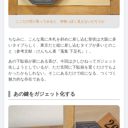
ここだけ切り取ってみると、本物っぽく⾒えないだろうか
ちなみに、こんな⾵に⽊札を斜めに差し込む形状は⼤阪に多
いタイプらしく、東京だと縦に差し込むタイプが多いとのこ
と（参考⽂献：けんちん著『蒐集 下⾜札』）。
あの下駄箱が家にある喜び。今回は少しひねってガジェット
化しようとしているが、ただ⽞関に下駄箱を置くだけでもよ
かったかもしれない。そこにあるだけで絵になる、つくづく
魅⼒的な存在である。
あの鍵をガジェット化する