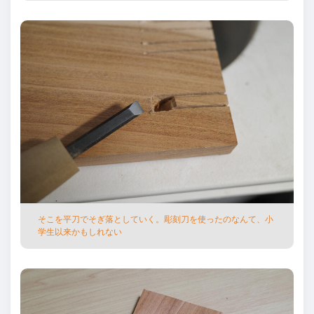
そこを平⼑でそぎ落としていく。彫刻⼑を使ったのなんて、⼩
学⽣以来かもしれない