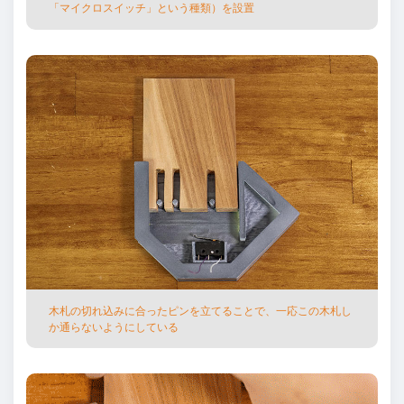
「マイクロスイッチ」という種類）を設置
⽊札の切れ込みに合ったピンを⽴てることで、⼀応この⽊札し
か通らないようにしている