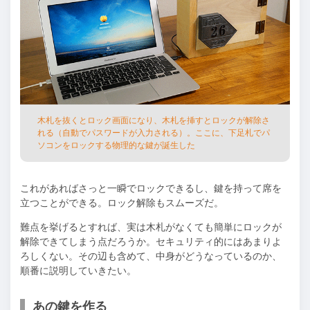
⽊札を抜くとロック画⾯になり、⽊札を挿すとロックが解除さ
れる（⾃動でパスワードが⼊⼒される）。ここに、下⾜札でパ
ソコンをロックする物理的な鍵が誕⽣した
これがあればさっと⼀瞬でロックできるし、鍵を持って席を
⽴つことができる。ロック解除もスムーズだ。
難点を挙げるとすれば、実は⽊札がなくても簡単にロックが
解除できてしまう点だろうか。セキュリティ的にはあまりよ
ろしくない。その辺も含めて、中⾝がどうなっているのか、
順番に説明していきたい。
あの鍵を作る