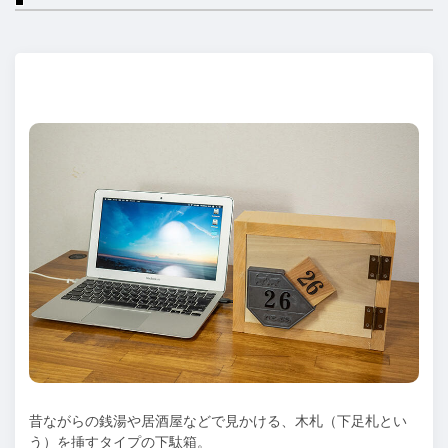
昔ながらの銭湯や居酒屋などで⾒かける、⽊札（下⾜札とい
う）を挿すタイプの下駄箱。