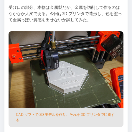
受け⼝の部分、本物は⾦属製だが、⾦属を切削して作るのは
なかなか⼤変である。今回は3D プリンタで造形し、⾊を塗っ
て⾦属っぽい質感を出せないか試してみた。
CAD ソフトで 3D モデルを作り、それを 3D プリンタで印刷す
る