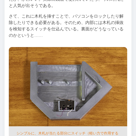
と⼈気が出そうである。
さて、これに⽊札を挿すことで、パソコンをロックしたり解
除したりできる必要がある。そのため、内部には⽊札の挿抜
を検知するスイッチを仕込んでいる。裏⾯がどうなっている
のかというと
……
シンプルに、⽊札が当たる部分にスイッチ（軽い⼒で作⽤する