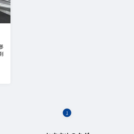
形
剤
1