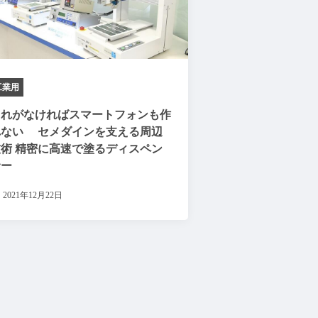
工業用
これがなければスマートフォンも作
れない セメダインを支える周辺
技術 精密に高速で塗るディスペン
サー
2021年12月22日