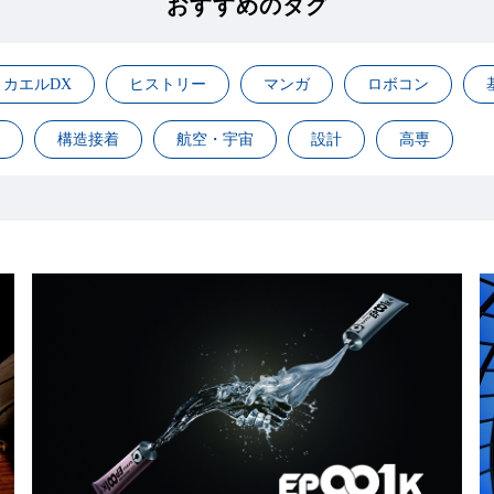
おすすめのタグ
カエルDX
ヒストリー
マンガ
ロボコン
構造接着
航空・宇宙
設計
高専