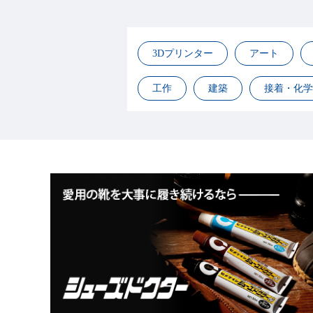
3Dプリンター
アート
工作
建築
接着・化学