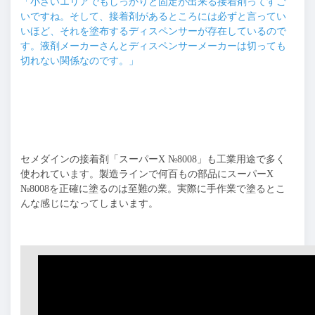
「小さいエリアでもしっかりと固定が出来る接着剤ってすご
いですね。そして、接着剤があるところには必ずと言ってい
いほど、それを塗布するディスペンサーが存在しているので
す。液剤メーカーさんとディスペンサーメーカーは切っても
切れない関係なのです。」
セメダインの接着剤「スーパーX №8008」も工業用途で多く
使われています。製造ラインで何百もの部品にスーパーX
№8008を正確に塗るのは至難の業。実際に手作業で塗るとこ
んな感じになってしまいます。