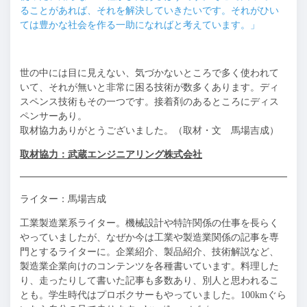
ることがあれば、それを解決していきたいです。それがひい
ては豊かな社会を作る一助になればと考えています。」
世の中には目に見えない、気づかないところで多く使われて
いて、それが無いと非常に困る技術が数多くあります。ディ
スペンス技術もその一つです。接着剤のあるところにディス
ペンサーあり。
取材協力ありがとうございました。
（取材・文 馬場吉成）
取材協力：武蔵エンジニアリング株式会社
ライター：馬場吉成
工業製造業系ライター。機械設計や特許関係の仕事を長らく
やっていましたが、なぜか
今は工業や製造業関係の記事を専
門とするライターに。企業紹介、製品紹介、技術解説
など、
製造業企業向けのコンテンツを各種書いています。料理した
り、走ったりして書
いた記事も多数あり、別人と思われるこ
とも。学生時代はプロボクサーもやっていまし
た。100kmぐら