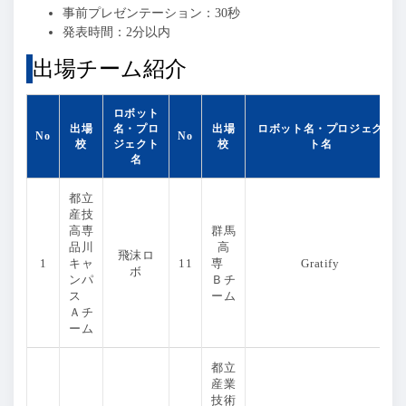
事前プレゼンテーション：30秒
発表時間：2分以内
出場チーム紹介
ロボット
出場
名・プロ
出場
ロボット名・プロジェク
No
No
校
ジェクト
校
ト名
名
都立
産技
高専
群馬
品川
高
飛沫ロ
1
キャ
11
専
Gratify
ボ
ンパ
Ｂチ
ス
ーム
Ａチ
ーム
都立
産業
技術