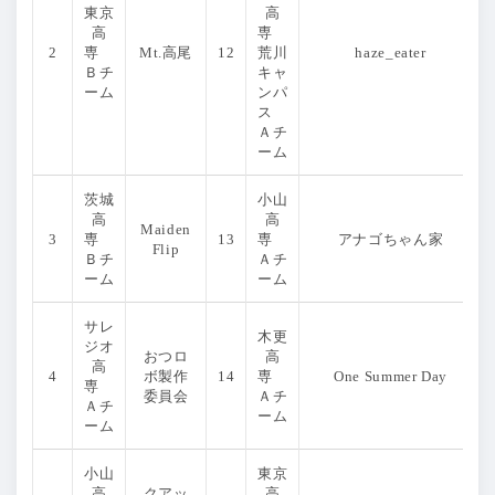
東京
高
高
専
2
専
Mt.高尾
12
荒川
haze_eater
Ｂチ
キャ
ーム
ンパ
ス
Ａチ
ーム
茨城
小山
高
高
Maiden
3
専
13
専
アナゴちゃん家
Flip
Ｂチ
Ａチ
ーム
ーム
サレ
木更
ジオ
おつロ
高
高
4
ボ製作
14
専
One Summer Day
専
委員会
Ａチ
Ａチ
ーム
ーム
小山
東京
高
クアッ
高