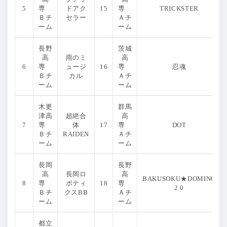
5
専
ドアク
15
専
TRICKSTER
Ｂチ
セラー
Ａチ
ーム
ーム
長野
茨城
高
雨のミ
高
6
専
ュージ
16
専
忍魂
Ｂチ
カル
Ａチ
ーム
ーム
木更
群馬
津高
超絶合
高
7
専
体
17
専
DOT
Ｂチ
RAIDEN
Ａチ
ーム
ーム
長岡
長野
高
長岡ロ
高
BAKUSOKU★DOMINO
8
専
ボティ
18
専
2.0
Ｂチ
クスBB
Ａチ
ーム
ーム
都立