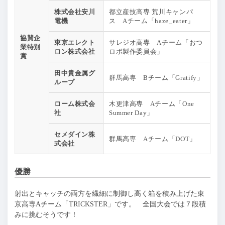
株式会社安川
都立産技高専 荒川キャンパ
電機
ス Aチーム「haze_eater」
協賛企
東京エレクト
サレジオ高専 Aチーム「おつ
業特別
ロン株式会社
ロボ製作委員会」
賞
田中貴金属グ
群馬高専 Bチーム「Gratify」
ループ
ローム株式会
木更津高専 Aチーム「One
社
Summer Day」
セメダイン株
群馬高専 Aチーム「DOT」
式会社
優勝
射出とキャッチの両方を繊細に制御し高く箱を積み上げた東
京高専Aチーム「TRICKSTER」です。 全国大会では７段積
みに挑むそうです！