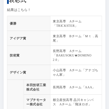
結果はこちら！
東京高専 Aチーム
優勝
「TRICKSTER」
東京高専 Bチーム「Ｍｔ．高
アイデア賞
尾」
長野高専 Aチーム
技術賞
「BAKUSOKU★DOMINO
2.0」
小山高専 Aチーム「アナゴち
デザイン賞
ゃん家」
本田技研工業
長岡高専 Aチーム「AAA」
株式会社
マブチモータ
都立産技高専 品川キャンパ
ー株式会社
ス Aチーム「飛沫ロボ」