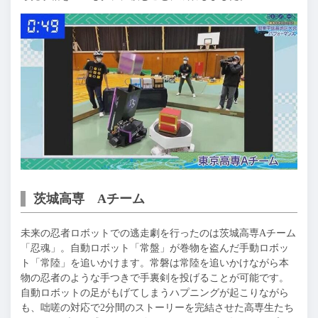
茨城高専 Aチーム
未来の忍者ロボットでの逃走劇を行ったのは茨城高専Aチーム
「忍魂」。自動ロボット「常盤」が巻物を盗んだ手動ロボッ
ト「常陸」を追いかけます。常磐は常陸を追いかけながら本
物の忍者のような手つきで手裏剣を投げることが可能です。
自動ロボットの足がもげてしまうハプニングが起こりながら
も、咄嗟の対応で2分間のストーリーを完結させた高専生たち