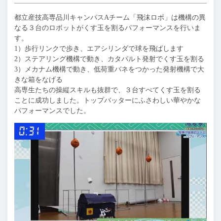
都立産技高専品川キャンパスAチーム「飛沫ロボ」は機構の異
なる３台のロボットがくす玉を割るパフォーマンスを行いま
す。
1）歩行リンクで歩き、エアシリンダで球を飛ばします
2）ステアリング機構で動き、カタパルト発射でくす玉を割る
3）メカナム機構で動き、低荷重バネをつかった発射機構で大
きな箱をなげる
高専生たちの操縦スキルも抜群で、３台すべてくす玉を割る
ことに成功しました。トップバッターにふさわしい華やかな
パフォーマンスでした。