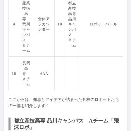
産業
都立
技術
産技
高
高専
専
合体ア
品川
9
荒川
ラカワ
19
キャ
ロボットバトル
キャ
ンダー
ンパ
ンパ
ス
ス
Ｂチ
Ｂチ
ーム
ーム
長岡
高
10
専
AAA
Ａチ
ーム
ここからは、知恵とアイデアが詰まった各校のロボットたち
の一部を紹介します☟
都立産技高専 品川キャンパス Aチーム「飛
沫ロボ」