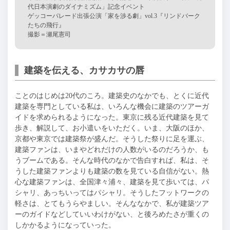
代日本演劇のダイナミズム」記念イベント
ゲッコーパレード出張公演「家を渉る劇」
vol.3『リンドバーク
たちの飛行』
撮影＝瀬尾憲司
建築を伝える、カサカサの唇
ことのはじめは20代のころ。建築史のなかでも、とくに近代
建築を専門としている私は、いろんな機会に建築のツアーガ
イドを求められるようになった。東京に残る近代建築を見て
歩き、解説して、お小遣いをいただく。いま、
大阪のほか、
京都や東京では
建築祭が盛んだ。そうした祭りに足を運ぶ、
建築ファンは、いまやどれだけの人数がいるのだろうか、も
うブームである。そんな時代のなかで告白すれば、私は、そ
うした建築ファンよりも建築の数を見ている自信がない。熱
心な建築ファンは、全国津々浦々、建築を見て歩いては、パ
シャリ、あっちいってはパシャリ。そうしたフットワークの
軽さは、とてもうらやましい。そんななかで、私が建築ツア
ーのガイドなどしていいわけがない、と後ろめたさが重くの
しかかるようになっていった。