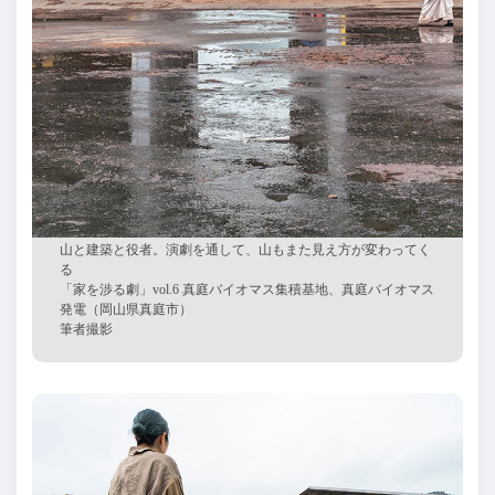
山と建築と役者。演劇を通して、山もまた見え方が変わってく
る
「家を渉る劇」
vol.6 真庭バイオマス集積基地、真庭バイオマス
発電（岡山県真庭市）
筆者撮影