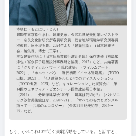
本橋仁（もとはし・じん）
1986年東京都生まれ。建築史家。金沢
21世紀美術館レジストラ
ー、奈良文化財研究所客員研究員、総合地球環境学研究所客員
准教授。家を渉る劇。2024年より『
建築討論
』（日本建築学
会）編集長。博士（工学）。
主な建築作品に《旧本庄商業銀行煉瓦倉庫》保存改修（福島加
津也＋冨永祥子建築設計事務所と協働、
2017）など。共編著書
に『クリティカル・ワード 現代建築』（フィルムアート、
2022）、『ホルツ・バウ──近代初期ドイツ木造建築』（TOTO
出版、2022）、『4D 建築をわたる4つのディスカッション』
（TOTO出版、2025）など。キュレーションした展覧会に「第
14回ヴェネツィア・ビエンナーレ国際建築展日本館」
（2014）、「分離派建築会100年──建築は芸術か?」（パナソニ
ック汐留美術館ほか、2020〜21）、「すべてのものとダンスを
踊って──共感のエコロジー」（金沢21世紀美術館、2024〜
25）など。
もう、かれこれ10年近く演劇活動をしている。と話すと、