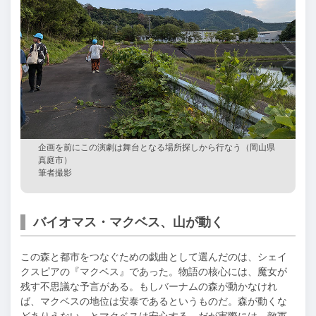
企画を前にこの演劇は舞台となる場所探しから行なう（岡山県
真庭市）
筆者撮影
バイオマス・マクベス、山が動く
この森と都市をつなぐための戯曲として選んだのは、シェイ
クスピアの『マクベス』であった。物語の核心には、魔女が
残す不思議な予言がある。もしバーナムの森が動かなけれ
ば、マクベスの地位は安泰であるというものだ。森が動くな