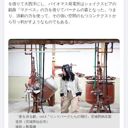
を借りて大西洋にし、バイオマス発電所はシェイクスピアの
戯曲『マクベス』の力を借りてバーナムの森となった。つま
り、演劇の力を使って、その強い空間のもつコンテクストか
ら引っ剥がすようなものでもある。
「家を渉る劇」
vol.4『リンドバークたちの飛行』宮城野納豆製
造所（宮城県仙台市）
撮影＝鄭麗娜