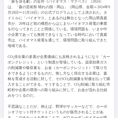
「家を渉る劇」の近作《バイオマス・マクベス》（2024）
は、「森の芸術祭 晴れの国・岡山」（岡山県、会期＝2024年9
月28日〜11月24日）の公式プログラムとして上演された。タ
イトルに「バイオマス」とあるのは舞台となった岡山県真庭
市が、20年ほど前の構想からはじまりバイオマス発電の事業
を行なってきたことと関係している。環境問題を、いまや中
小企業であっても無視できなくなっている時代において真庭
市は、バイオマス発電を通して、環境問題に取り組んできた
地域である。
CO
排出量の多寡が企業価値にも反映されるようになり「カー
2
ボンクレジット」という制度が登場している。温室効果ガス
の削減量や吸収量を、お金（カーボンクレジット）で取り引
きできるようにするものだ。致し方なく排出する企業は、森
林を育成する活動に対して、そのCO
削減量を対価を払って購
2
入することができる。そうすることで、CO
削減に取り組む市
2
町村や企業の環境への取り組みに対して、お金が流れる仕組
みをつくるのだ。
不思議なことだが、例えば、野球やサッカーなどで、カーボ
ンオフセット付チケットというものが販売されることがあ
る。このチケットを売ることで、ゼロカーボンナイターが実