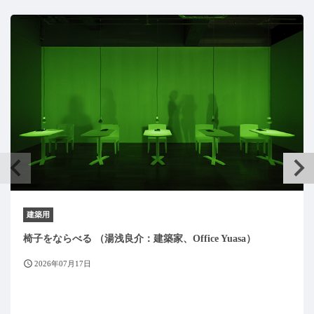
建築用
椅子をならべる （湯浅良介：建築家、Office Yuasa）
2026年07月17日