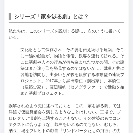
シリーズ「家を渉る劇」とは？
私たちは、このシリーズを説明する際に、次のように書いて
いる。
文化財として保存され、その姿を伝え続ける建築。そこ
に一編の戯曲が、物語と俳優、観客を連れて訪れる。そ
こに演劇や人々の行為が持ち込まれたつかの間、その建
築はまた違う己を発見するのではないか…。戯曲と共に
各地を訪問し、出会いと変貌を観察する移動型の連続プ
ロジェクト。2017年より黒田瑞仁（演出家）、本橋仁
（建築史家）、渡辺瑞帆（セノグラファー）で活動を始
めた演劇プロジェクト。
誤解されぬよう先に述べておくと、この「家を渉る劇」では
洋館で仮面舞踏会を演じるようなことはしない。工場で、プ
ロレタリア演劇を上演することもない。その建築のもつコン
テクストに合うような、戯曲をいれるのでもない。むしろ、
納豆工場をブレヒトの戯曲『リンドバークたちの飛行』の力