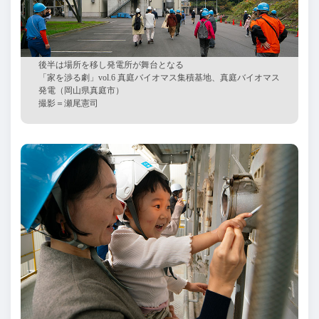
後半は場所を移し発電所が舞台となる
「家を渉る劇」
vol.6 真庭バイオマス集積基地、真庭バイオマス
発電（岡山県真庭市）
撮影＝瀬尾憲司