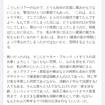
こうしたツアーのなかで、どうも自分の言葉に重みがもてな
いことも、撃沈のひとつの要因でもあった。「これは、ホニ
ャララ年に、フニフニ氏が、ヒョロロロ様式で建てたんです
よ〜」なんて言ってしまった日には、どうも自分の口が空回
りしてしまい、唇がパクパク状態になってしまうのだ。情報
はたしかに伝えた。でも、私が本当に伝えたい建築の魅力を
伝えられているのか？ あるいは、見せたい建築の姿が情報に
よって埋もれてしまったのではないかと、苦悶するようにな
る。
救いだったのは、そこにピーター・ブルック（イギリスの演
出家）よろしく「なにもない空間」に、ものを見せるプロた
ちが、私の周りにいたことだった。演出家の黒田瑞仁さん
と、セノグラファー（展覧会や舞台などの時間も含めた空間
デザイナー）で建築家の渡辺瑞帆さんの2人であった。同じ学
び舎を卒業した同窓でありながら、演劇のド中心で活躍する2
人でもある。そんな彼らと3人で立ち上げたのが「家を渉る
劇」というシリーズであった。納豆工場からバイオマス発電
所まで、さまざまな建築物を演劇の舞台として使いながら、
なんだかんだ昨年までで6回の公演を行なうにいたった。