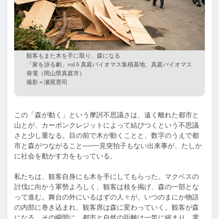
観客もまた木を手に取り、森になる
「家を渉る劇」
vol.6 真庭バイオマス集積基地、真庭バイオマス
発電（岡山県真庭市）
撮影＝瀬尾憲司
この「森が動く」という摩訶不思議さは、遠く離れた都市と
山とが、カーボンクレジットによって結びつくという不思議
さと少し重なる。目の前で木が動くことと、数字のうえで都
市と森がつながること──一見突拍子もない出来事が、たしか
に社会を動かす力をもっている。
私たちは、観客自身にも木を手にしてもらった。マクベスの
討伐に向かう軍勢よろしく、観客は枝を掲げ、森の一部とな
って進む。舞台の外にいるはずの人々が、いつのまにか物語
の内部に巻き込まれ、観客席は森に変わっていく。観客が森
になる、その瞬間に、都市と自然の距離は一気に縮まり、電