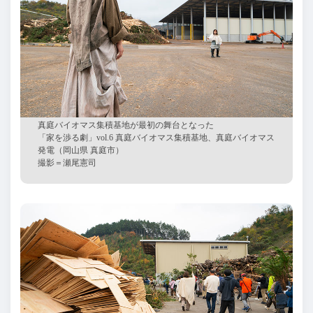
真庭バイオマス集積基地が最初の舞台となった
「家を渉る劇」
vol.6 真庭バイオマス集積基地、真庭バイオマス
発電（岡山県 真庭市）
撮影＝瀬尾憲司