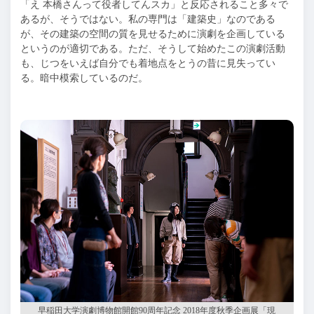
「え 本橋さんって役者してんスカ」と反応されること多々で
あるが、そうではない。私の専門は「建築史」なのである
が、その建築の空間の質を見せるために演劇を企画している
というのが適切である。ただ、そうして始めたこの演劇活動
も、じつをいえば自分でも着地点をとうの昔に見失ってい
る。暗中模索しているのだ。
早稲田大学演劇博物館開館
90周年記念 2018年度秋季企画展「現