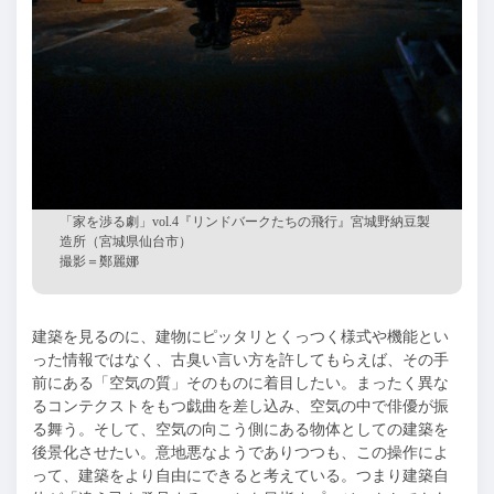
「家を渉る劇」
vol.4『リンドバークたちの飛行』宮城野納豆製
造所（宮城県仙台市）
撮影＝鄭麗娜
建築を見るのに、建物にピッタリとくっつく様式や機能とい
った情報ではなく、古臭い言い方を許してもらえば、その手
前にある「空気の質」そのものに着目したい。まったく異な
るコンテクストをもつ戯曲を差し込み、空気の中で俳優が振
る舞う。そして、空気の向こう側にある物体としての建築を
後景化させたい。意地悪なようでありつつも、この操作によ
って、建築をより自由にできると考えている。つまり建築自