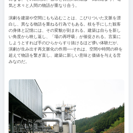
気と木々と人間の物語が重なり合う。
演劇を建築や空間にもち込むことは、こびりついた文脈を漂
白し、異なる物語を重ねる行為でもある。枝を手にした観客
の身体と記憶には、その変貌が刻まれる。建築は自らを新し
い角度から映し返し、「場の再呼吸」が催促される。言葉に
しようとすれば手のひらからすり抜けるほど儚い体験だが、
演劇が生み出す再文脈化の作用──それは、空間や時間の枠を
超えて物語を繋ぎ直し、建築に新しい意味と価値を与える営
みなのだ。