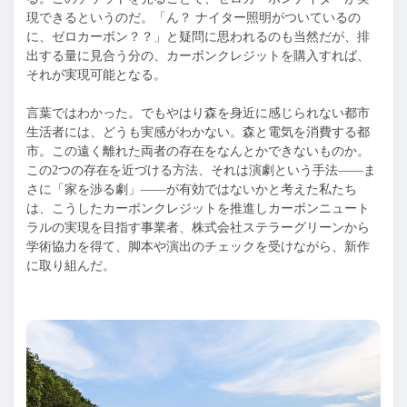
現できるというのだ。「ん？ ナイター照明がついているの
に、ゼロカーボン？？」と疑問に思われるのも当然だが、排
出する量に見合う分の、カーボンクレジットを購入すれば、
それが実現可能となる。
言葉ではわかった。でもやはり森を身近に感じられない都市
生活者には、どうも実感がわかない。森と電気を消費する都
市。この遠く離れた両者の存在をなんとかできないものか。
この2つの存在を近づける方法、それは演劇という手法——ま
さに「家を渉る劇」——が有効ではないかと考えた私たち
は、こうしたカーボンクレジットを推進しカーボンニュート
ラルの実現を目指す事業者、株式会社ステラーグリーンから
学術協力を得て、脚本や演出のチェックを受けながら、新作
に取り組んだ。