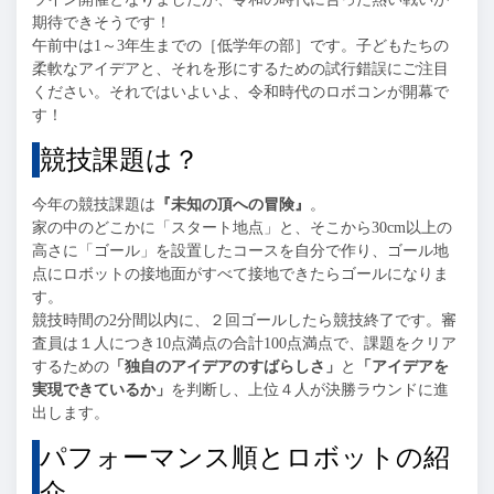
期待できそうです！
午前中は1～3年生までの［低学年の部］です。子どもたちの
柔軟なアイデアと、それを形にするための試行錯誤にご注目
ください。それではいよいよ、令和時代のロボコンが開幕で
す！
競技課題は？
今年の競技課題は
『未知の頂への冒険』
。
家の中のどこかに「スタート地点」と、そこから30cm以上の
高さに「ゴール」を設置したコースを自分で作り、ゴール地
点にロボットの接地面がすべて接地できたらゴールになりま
す。
競技時間の2分間以内に、２回ゴールしたら競技終了です。審
査員は１人につき10点満点の合計100点満点で、課題をクリア
するための
「独自のアイデアのすばらしさ」
と
「アイデアを
実現できているか」
を判断し、上位４人が決勝ラウンドに進
出します。
パフォーマンス順とロボットの紹
介