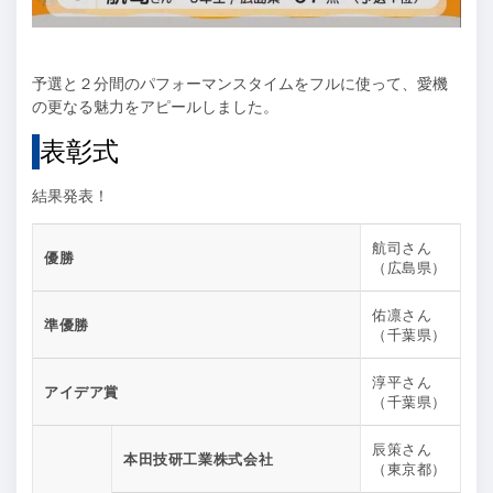
予選と２分間のパフォーマンスタイムをフルに使って、愛機
の更なる魅力をアピールしました。
表彰式
結果発表！
航司さん
優勝
（広島県）
佑凛さん
準優勝
（千葉県）
淳平さん
アイデア賞
（千葉県）
辰策さん
本田技研工業株式会社
（東京都）