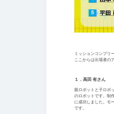
ミッションコンプリ
ここからは出場者の
１．高田 有さん
親ロボットと子ロボ
のロボットです。制
に成功しました。モ
です。