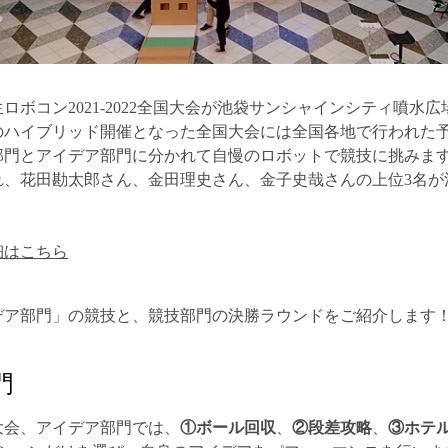
学生ロボコン2021-2022全国大会が池袋サンシャインシティ噴
のハイブリッド開催となった全国大会には全国各地で行われた予
部門とアイデア部門に分かれて自慢のロボットで競技に挑みま
れ、
花田勘太郎さん、金田理史さん、金子史哉さん
の上位3名
細はこちら
デア部門」の競技と、競技部門の決勝ラウンドをご紹介します
門
大会、アイデア部門では、
①ボール回収
、
②段差攻略
、
③ホテ