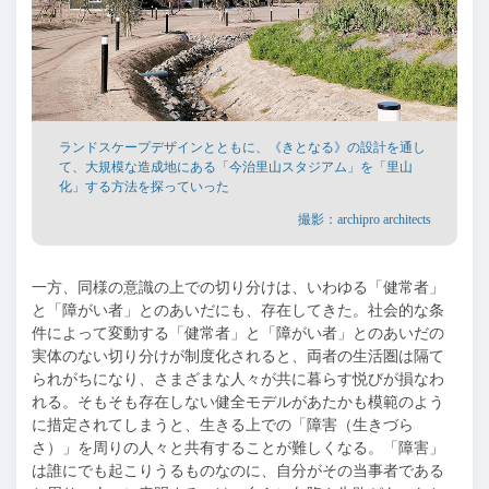
ランドスケープデザインとともに、《きとなる》の設計を通し
て、大規模な造成地にある「今治里山スタジアム」を「里山
化」する方法を探っていった
撮影：archipro architects
一方、同様の意識の上での切り分けは、いわゆる「健常者」
と「障がい者」とのあいだにも、存在してきた。社会的な条
件によって変動する「健常者」と「障がい者」とのあいだの
実体のない切り分けが制度化されると、両者の生活圏は隔て
られがちになり、さまざまな人々が共に暮らす悦びが損なわ
れる。そもそも存在しない健全モデルがあたかも模範のよう
に措定されてしまうと、生きる上での「障害（生きづら
さ）」を周りの人々と共有することが難しくなる。「障害」
は誰にでも起こりうるものなのに、自分がその当事者である