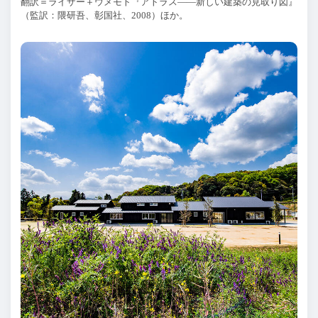
翻訳＝ライザー＋ウメモト『アトラス——新しい建築の見取り図』
（監訳：隈研吾、彰国社、
2008
）ほか。