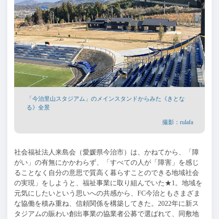
「今治里山スタジアム」のメインスタンドからみた《きとな
る》全景
撮影：rulafa
社会福祉法人来島会（愛媛県今治市）は、かねてから、「障
がい」の有無にかかわらず、「すべての人が「障害」を感じ
ることなく自分の意思で質高く暮らすことのできる地域社会
の実現」をしようと、福祉事業に取り組んでいた★
1
。地域を
元気にしたいという思いへの共感から、
FC
今治ともさまざま
な協働を積み重ね、信頼関係を構築してきた。
2022
年に新ス
タジアムの賑わい創出事業の協業者公募で選ばれて、同敷地