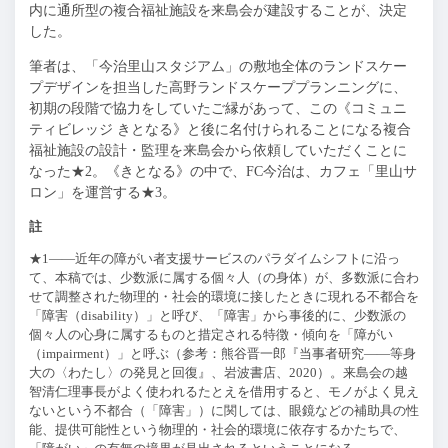
内に通所型の複合福祉施設を来島会が建設することが、決定
した。
筆者は、「今治里山スタジアム」の敷地全体のランドスケー
プデザインを担当した高野ランドスケーププランニングに、
初期の段階で協力をしていたご縁があって、この《コミュニ
ティビレッジ きとなる》と後に名付けられることになる複合
福祉施設の設計・監理を来島会から依頼していただくことに
なった★2。《きとなる》の中で、
FC
今治は、カフェ「里山サ
ロン」を運営する★3。
註
★
1
——近年の障がい者支援サービスのパラダイムシフトに沿っ
て、本稿では、少数派に属する個々人（の身体）が、多数派に合わ
せて調整された物理的・社会的環境に接したときに現れる不都合を
「障害（
disability
）」と呼び、「障害」から事後的に、少数派の
個々人の心身に属するものと措定される特徴・傾向を「障がい
（
impairment
）」と呼ぶ（参考：熊谷晋一郎『当事者研究
——
等身
大の〈わたし〉の発見と回復』、岩波書店、
2020
）。来島会の越
智清仁理事長がよく使われるたとえを借用すると、モノがよく見え
ないという不都合（「障害」）に関しては、眼鏡などの補助具の性
能、提供可能性という物理的・社会的環境に依存するかたちで、