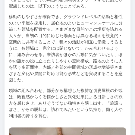
配慮したのは、以下のようなことである。
移動のしやすさが確保でき、グラウンドレベルの活動と相性
のよい平屋を採用し、居心地のよいヒューマンスケールに分
節した領域を配置する。さまざまな目的でこの場所を訪れる
人々が、当初の目的に応じた場面とは異なる場面を視覚的・
空間的に共有することで、種々の活動が相互に伝搬しうるよ
うに、各領域は、完全には閉じないで、かみ合わせるよう
に、組み合わせる。来訪者がほかの活動に気がついたり、ほ
かの誰かの役に立ったりしやすい空間構成、路地のように人
を誘う多正面性、内部／外部の中間領域の形成や増築等さま
ざまな変化や展開に対応可能な形式などを実現することを意
図した。
領域の組み合わせ、部分から構想した複雑な切妻屋根の外観
は、既視感からくる懐かしさと異化効果による目新しさの双
方を感じさせ、ありそうでない独特さを醸し出す。「施設っ
ぽさ」からの脱却は、訪れてみたいという気持ち、働く人や
利用者の誇りを育む。