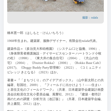
撮影：rulafa
橋本憲一郎（はしもと・けんいちろう）
1968年生まれ。建築家、服飾デザイナー。有限会社
rulafa
代表。
建築作品＝《多治見大和幼稚園》（システム
C2
と協働、
1996
）、
《身体障害者療護施設・デイサービスセンター ハートランド小牧
の杜》（
1998
）、《東大井の集合住宅》（
2004
）、《犬山の住
宅》（
2004
）、《
Fruitier Rokka
》（
2006
）、《
Rokko Base Cafe
》
(2017)
、《
Doggy Buddy Party
管理棟》（
2022
）、《コミュニティ
ビレッジ きとなる》（
2023
）ほか。
著書＝『「まちづくり」のアイデアボックス』（山中新太郎との共
編著、彰国社、
2009
）、『フィールドに出かけよう！
——
住まい
と居住文化のフィールドワーク』（共著、日本建築学会建築計画委
員会比較居住文化小委員会編、風響社、
2012
）、『建築・都市計
画のための調査・分析方法［改訂版］』（共著、日本建築学会編、
井上書院、
2012
）ほか。