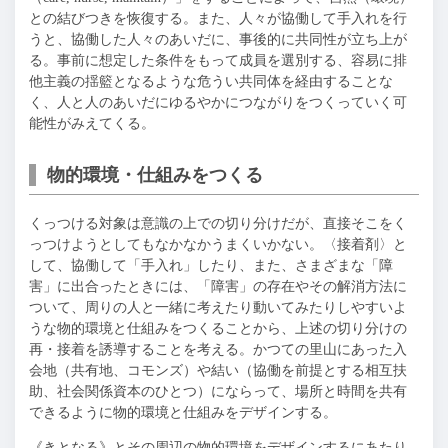
との結びつきを恢復する。また、人々が協働して手入れを行
うと、協働した人々のあいだに、事後的に共同性が立ち上が
る。事前に想定した条件をもって成員を選別する、容易に排
他主義の揺籃となるような危うい共同体を経由することな
く、人と人のあいだにゆるやかにつながりをつくっていく可
能性がみえてくる。
物的環境・仕組みをつくる
くっつける対象は意識の上での切り分けだが、直接そこをく
っつけようとしてもなかなかうまくいかない。〈接着剤〉と
して、協働して「手入れ」したり、また、さまざまな「障
害」に出合ったときには、「障害」の存在やその解消方法に
ついて、周りの人と一緒に考えたり動いてみたりしやすいよ
うな物的環境と仕組みをつくることから、上述の切り分けの
再・接着を誘導することを考える。かつての里山にあった入
会地（共有地、コモンズ）や結い（協働を前提とする相互扶
助、社会関係資本のひとつ）にならって、場所と時間を共有
できるように物的環境と仕組みをデザインする。
《きとなる》とその周辺の物的環境をデザインするにあたり