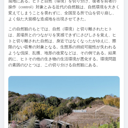
成地にある。ヒトと自然（環境）を切り分け、後者を前者の
操作（
control
）対象とみる近代の自然観は、自然環境を大きく
変えてしまうことを畏れずに、全国至る所で山を切り崩し、
よく似た大規模な造成地を出現させてきた。
この自然観のもとでは、自然（環境）と切り離されたヒト
は、居場所とのつながりを実感できずにさびしさを覚え、ヒ
トと切り離された自然は、身近ではなくなったがゆえに、際
限のない収奪の対象となる。生態系の持続可能性が失われる
ような伐採、乱獲、地形の改変などは、その例である。結果
的に、ヒトその他の生き物の生活環境が悪化する。環境問題
の素因のひとつは、この切り分ける自然観にある。