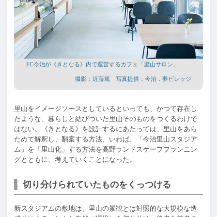
FC今治が《きとなる》内で運営するカフェ「里山サロン」
撮影：近藤篤 写真提供：今治．夢ビレッジ
里山をイメージソースとしているといっても、かつて存在し
たような、暮らしと結びついた里山そのものをつくるわけで
はない。《きとなる》を設計するにあたっては、里山をあら
ためて解釈し、翻案する方法、いわば、「今治里山スタジア
ム」を「里山化」する方法を高野ランドスケーププランニン
グとともに、考えていくことになった。
切り分けられていたものをくっつける
新スタジアムの敷地は、里山の景観とは対照的な大規模な造