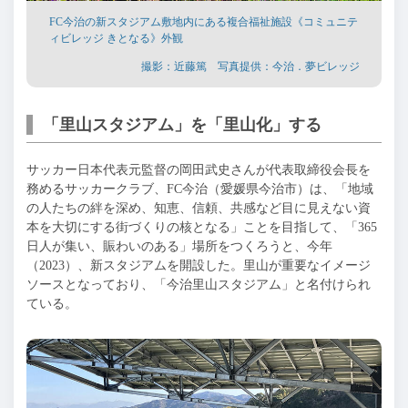
FC今治の新スタジアム敷地内にある複合福祉施設《コミュニテ
ィビレッジ きとなる》外観
撮影：近藤篤 写真提供：今治．夢ビレッジ
「里山スタジアム」を「里山化」する
サッカー日本代表元監督の岡田武史さんが代表取締役会長を
務めるサッカークラブ、
FC
今治（愛媛県今治市）は、「地域
の人たちの絆を深め、知恵、信頼、共感など目に見えない資
本を大切にする街づくりの核となる」ことを目指して、「
365
日人が集い、賑わいのある」場所をつくろうと、今年
（
2023
）、新スタジアムを開設した。里山が重要なイメージ
ソースとなっており、「今治里山スタジアム」と名付けられ
ている。