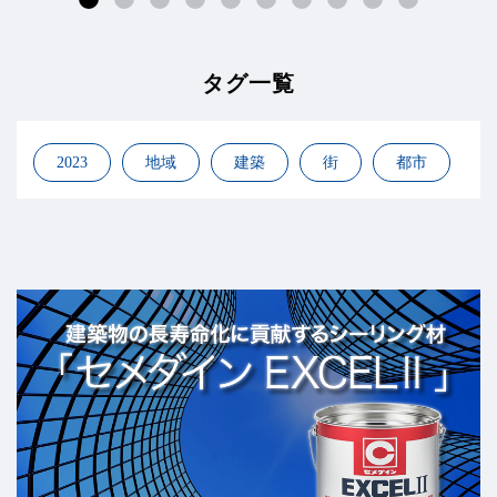
タグ一覧
2023
地域
建築
街
都市