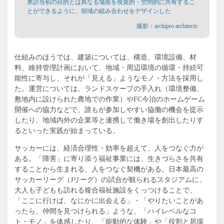
来訪当初の目的とは異なる場面を視覚的・空間的に共有するこ
とができるように、領域の組み合わせをデザインした
撮影：archipro architects
仕組みのほうでは、建築については、構造、環境設備、材
料、維持管理計画において、地域・周辺環境の循環・持続可
能性に寄与し、それが「見える」ようなモノ・方法を採用し
た。運営については、ランドスケープの手入れ（環境整備、
敷地内に設けられた農地での作業）や
FC
今治のホームゲーム
開催への協力などで、誰もが参加しやすい協働の機会を提示
したり、地域内外の企業等と連携して働き場を創出したりす
るといった実践が始まっている。
サッカーには、経済合理性・効率を超えて、人をつなぐ力が
ある。「障害」に寄り添う福祉事業には、生きづらさを共有
することから生まれる、人をつなぐ契機がある。日本最高の
サッカーリーグ（
J
リーグ）の試合が観られるスタジアムに、
大人も子どもも訪れる複合福祉施設をくっつけることで、
「ここに行けば、なにかに出会える」・「やりたいことがあ
ったら、仲間を見つけられる」ような、「ハイレベルなコ
ト・モノ」を体感したり、「能動的な体験」や「役割と居場