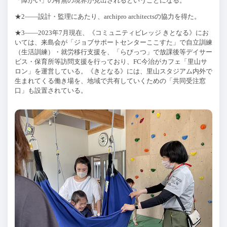
「障がい」の有無の境界が見出されるということになる。
★
2
——設計・監理にあたり、
archipro architects
の協力を得た。
★
3
——
2023
年
7
月現在、《コミュニティビレッジ きとなる》にお
いては、来島会が「ジョブサポートセンターここすた」で自立訓練
（生活訓練）・就労移行支援を、「らびっつ」で放課後等デイサー
ビス・保育所等訪問支援を行っており、
FC
今治がカフェ「里山サ
ロン」を運営している。《きとなる》には、里山スタジアム内外で
生まれてくる働き場を、地域で共有していくための「共同受注窓
口」も設置されている。