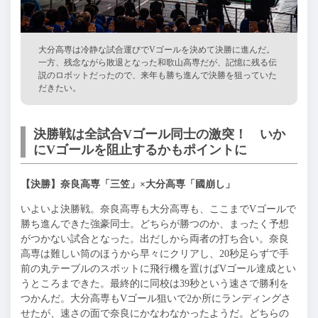
大分高専は冷静な試合運びでVゴールを決めて決勝に進んだ。
一方、残念ながら敗退となった和歌山高専だが、記憶に残る伝
説のロボットだったので、来年も勝ち進んで決勝を狙っていた
だきたい。
決勝戦は全試合Vゴール同士の激突！ いか
にVゴールを阻止するかもポイントに
【決勝】奈良高専「三笠」×大分高専「國崩し」
いよいよ決勝戦。奈良高専も大分高専も、ここまでVゴールで
勝ち進んできた強豪同士。どちらが勝つのか、まったく予想
がつかない試合となった。出だしから両者の打ち合い。奈良
高専は難しい筒のほうから早々にクリアし、20秒足らずで手
前の丸テーブルのスポットに飛行機を置けばVゴール達成とい
うところまできた。最終的に同校は39秒という速さで勝利を
つかんだ。大分高専もVゴール狙いで2か所にランディングさ
せたが、速さの面で奈良にかなわなかったようだ。どちらの