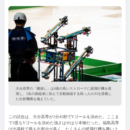
大分高専の「國崩し」は4基の長いストロークに紙飛行機を装
填し、3名の操縦者に加えて自動操縦する助っ人のAIを搭載し
た出射機構を備えていた。
この試合は、大分高専が1分45秒でVゴールを決めた。ここま
で3度もVゴールを決めた強さはやはり本物だった。福島高専
は出場校で最も出射台が多く、たくさんの紙飛行機を舞い上