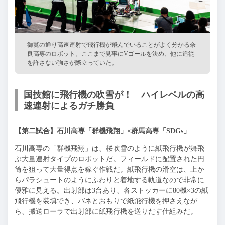
御覧の通り高速連射で飛行機が飛んでいることがよく分かる奈
良高専のロボット。ここまで見事にVゴールを決め、他に追従
を許さない強さが際立っていた。
国技館に飛行機の吹雪が！ ハイレベルの高
速連射によるガチ勝負
【第二試合】石川高専「群機飛翔」×群馬高専「SDGs」
石川高専の「群機飛翔」は、桜吹雪のように紙飛行機が舞飛
ぶ大量連射タイプのロボットだ。フィールドに配置された円
筒を狙って大量得点を稼ぐ作戦だ。紙飛行機の滑空は、上か
らパラシュートのようにふわりと着地する軌道なので非常に
優雅に見える。出射部は3台あり、各ストッカーに80機×3の紙
飛行機を装填でき、バネとおもりで紙飛行機を押さえなが
ら、搬送ローラで出射部に紙飛行機を送りだす仕組みだ。