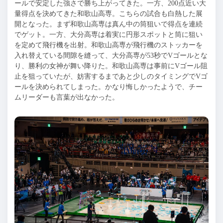
ールで安定した強さで勝ち上がってきた。一方、200点近い大
量得点を決めてきた和歌山高専。こちらの試合も白熱した展
開となった。まず和歌山高専は真ん中の筒狙いで得点を連続
でゲット。一方、大分高専は着実に円形スポットと筒に狙い
を定めて飛行機を出射。和歌山高専が飛行機のストッカーを
入れ替えている間隙を縫って、大分高専が53秒でVゴールとな
り、勝利の女神が舞い降りた。和歌山高専は事前にVゴール阻
止を狙っていたが、妨害するまであと少しのタイミングでVゴ
ールを決められてしまった。かなり悔しかったようで、チー
ムリーダーも言葉が出なかった。