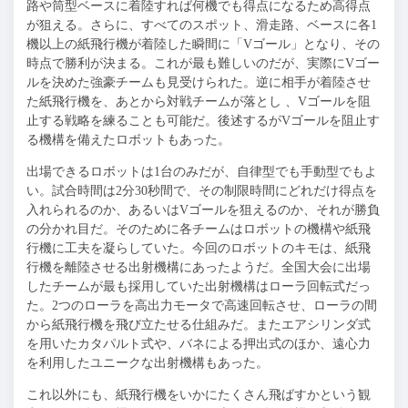
路や筒型ベースに着陸すれば何機でも得点になるため高得点
が狙える。さらに、
すべてのスポット、滑走路、ベースに各1
機以上の紙飛行機が着陸した瞬間に「Vゴール」となり、
その
時点で勝利が決まる。これが最も難しいのだが、実際にVゴー
ルを決めた強豪チームも見受けられた。逆に相手が着陸させ
た紙飛行機を、あとから対戦チームが落とし 、Vゴールを阻
止する戦略を練ることも可能だ。後述するがVゴールを阻止す
る機構を備えたロボットもあった。
出場できるロボットは1台のみだが、自律型でも手動型でもよ
い。試合時間は2分30秒間で、その制限時間にどれだけ得点を
入れられるのか、あるいはVゴールを狙えるのか、それが勝負
の分かれ目だ。そのために各チームはロボットの機構や紙飛
行機に工夫を凝らしていた。今回のロボットのキモは、紙飛
行機を離陸させる出射機構にあったようだ。全国大会に出場
したチームが最も採用していた出射機構はローラ回転式だっ
た。2つのローラを高出力モータで高速回転させ、ローラの間
から紙飛行機を飛び立たせる仕組みだ。またエアシリンダ式
を用いたカタパルト式や、バネによる押出式のほか、遠心力
を利用したユニークな出射機構もあった。
これ以外にも、紙飛行機をいかにたくさん飛ばすかという観