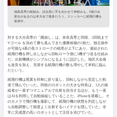
福島高専の紙頼み。試合前に手を合わせて神頼みも。6基の出
射台があるのは本大会で最多だろう。ストッカーに紙飛行機を
装填中。
対する大分高専の「國崩し」は、奈良高専と同様、2回戦まで
Vゴール を決めて勝ち進んできた優勝候補の1校だ。独立操作
が可能な4基の長ストロークの砲塔が上下にあり、連結された
紙飛行機を押し出しながら回転ローラ側に1機ずつ送る仕組み
だ。出射機構がシンプルになるように設計した。地区大会後
も改良を加え、充填する紙飛行機の数も増やして本戦に臨ん
だという。
紙飛行機は尾翼を対称に折り返し、回転しながら安定した軌
道で飛んでいった。同校のロボットの大きな特長は、3人の操
縦者が一基ずつマニュアルで出射を担当するほか、もう一基
はAIを利用して自動操縦していることだ。iPhoneを搭載し、そ
のカメラで飛行機を撮影して、紙飛行機の状態を判定しなが
ら自動調整して精度よく出射するハイテクを隠していた。非
常に完成度の高いロボットとして注目を浴びていた。