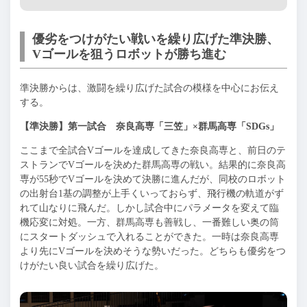
優劣をつけがたい戦いを繰り広げた準決勝、
Vゴールを狙うロボットが勝ち進む
準決勝からは、激闘を繰り広げた試合の模様を中心にお伝え
する。
【準決勝】第一試合 奈良高専「三笠」×群馬高専「SDGs」
ここまで全試合Vゴールを達成してきた奈良高専と、前日のテ
ストランでVゴールを決めた群馬高専の戦い。結果的に奈良高
専が55秒でVゴールを決めて決勝に進んだが、同校のロボット
の出射台1基の調整が上手くいっておらず、飛行機の軌道がず
れて山なりに飛んだ。しかし試合中にパラメータを変えて臨
機応変に対処。一方、群馬高専も善戦し、一番難しい奥の筒
にスタートダッシュで入れることができた。一時は奈良高専
より先にVゴールを決めそうな勢いだった。どちらも優劣をつ
けがたい良い試合を繰り広げた。