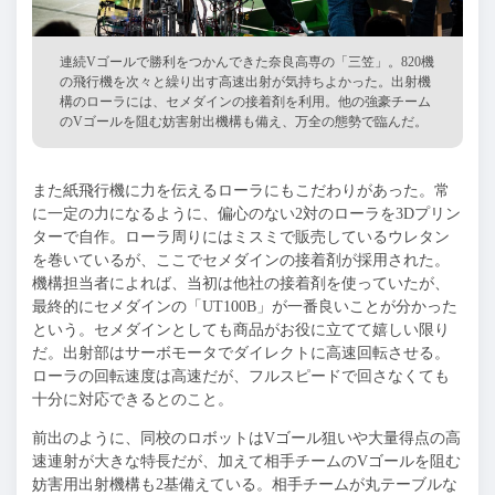
連続Vゴールで勝利をつかんできた奈良高専の「三笠」。820機
の飛行機を次々と繰り出す高速出射が気持ちよかった。出射機
構のローラには、セメダインの接着剤を利用。他の強豪チーム
のVゴールを阻む妨害射出機構も備え、万全の態勢で臨んだ。
また紙飛行機に力を伝えるローラにもこだわりがあった。常
に一定の力になるように、偏心のない2対のローラを3Dプリン
ターで自作。ローラ周りにはミスミで販売しているウレタン
を巻いているが、ここでセメダインの接着剤が採用された。
機構担当者によれば、当初は他社の接着剤を使っていたが、
最終的にセメダインの「UT100B」が一番良いことが分かった
という。セメダインとしても商品がお役に立てて嬉しい限り
だ。出射部はサーボモータでダイレクトに高速回転させる。
ローラの回転速度は高速だが、フルスピードで回さなくても
十分に対応できるとのこと。
前出のように、同校のロボットはVゴール狙いや大量得点の高
速連射が大きな特長だが、加えて相手チームのVゴールを阻む
妨害用出射機構も2基備えている。相手チームが丸テーブルな