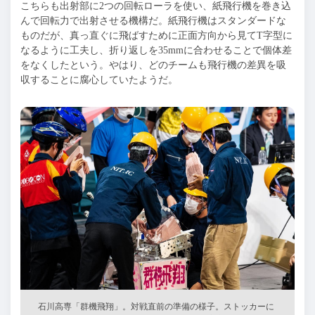
こちらも出射部に2つの回転ローラを使い、紙飛行機を巻き込
んで回転力で出射させる機構だ。紙飛行機はスタンダードな
ものだが、真っ直ぐに飛ばすために正面方向から見てT字型に
なるように工夫し、折り返しを35mmに合わせることで個体差
をなくしたという。やはり、どのチームも飛行機の差異を吸
収することに腐心していたようだ。
石川高専「群機飛翔」。対戦直前の準備の様子。ストッカーに