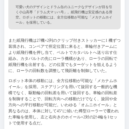
可愛い犬のデザインとドラム缶のユニークなデザインが目を引
く小山高専「ドラム犬マッハ号」。紙飛行機は安定感のある滑
空。ロボットの移動には、全方位移動が可能な「メカナムホイ
ール」を採用している。
また紙飛行機は27機×2列のクリップ付きストッカーに1 機ずつ
装填され、コンベアで所定位置に来ると、車輪付きアームに
より紙飛行機を押し当て、ベルトでカタパルトへ送り出す仕
組み。カタパルトの先にローラ機構があり、ローラの回転で
紙飛行機を出射する。どの位置でもターゲットを狙えるよう
に、ローラの回転数を調整して飛距離を制御していた。
ロボット本体の移動には、全方位移動が可能な「メカナムホ
イール」を採用。ステアリングを用いて旋回する一般的な機
構でなく、駆動輪の回転差を用いて旋回する。車輪の回転差
を制御することで、回転方向への移動だけでなく、旋回や全
方向への平行移動が可能だ。いわゆる「オムニホイール」と
異なるのは、本体に対して45°に傾いた樽型ローラーで覆われ
た車輪を使用し、左と右向きのホイール×2対の計4輪を1セッ
トで使用する点だ。