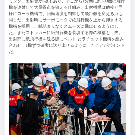
ミング。出射台が6基もあり、そこから1分間に約300機の飛行
機を連射して大量得点を狙える仕組み。出射機構は他校と同
様にローラ機構で、回転速度を制御して飛距離を変える点も
同じだ。出射時にサーボモータで紙飛行機を上から押さえる
機構を採用し、紙詰まりなくスムーズに飛ばせるようにし
た。またストッカーに紙飛行機を装填する際の機構も工夫。
出射部に紙飛行機を送る際にベルト とラチェット機構を組み
合わせ、1機ずつ確実に送り出せるようにしたことがポイント
だ。