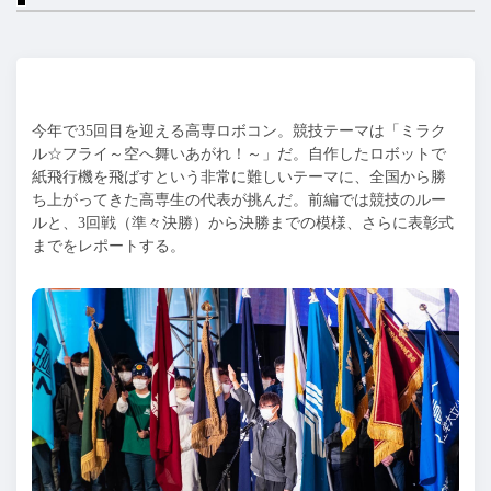
今年で35回目を迎える高専ロボコン。競技テーマは「ミラク
ル☆フライ～空へ舞いあがれ！～」だ。自作したロボットで
紙飛行機を飛ばすという非常に難しいテーマに、全国から勝
ち上がってきた高専生の代表が挑んだ。前編では競技のルー
ルと、3回戦（準々決勝）から決勝までの模様、さらに表彰式
までをレポートする。