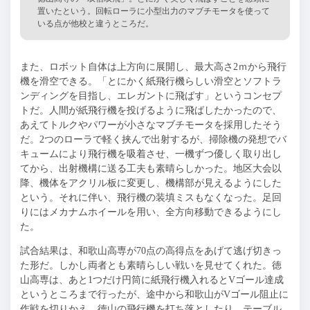
置いたという。回転ローラに小型出力のマブチモータを使って
いる点が他校と違うところだ。
また、ロボット自体は上方向に展開し、最大高さ2ｍから飛行
機を滑空できる。「とにかく紙飛行機らしい滑空とソフトラ
ンディングを目指し、エレガントに飛ばす」というコンセプ
トだ。人間が紙飛行機を投げるように飛ばしたかったので、
あえてトルクやパワーが小さなマブチモータを採用したそう
だ。2つのローラで軽く挟んで出射するが、掃除機の発想でバ
キュームにより飛行機を吸着させ、一機ずつ優しく取り出し
てから、出射機構に送る工夫も素晴らしかった。地区大会以
降、機体をアクリル板に変更し、機構部が見えるようにした
という。それに伴い、飛行機の装填ミスもなくなった。足回
りにはメカナムホイールを用い、全方向移動できるようにし
た。
試合結果は、和歌山高専が70点の高得点をあげて逃げ切きっ
た形だ。しかし両者とも素晴らしい戦いを見せてくれた。徳
山高専は、あと1つだけ円筒に紙飛行機入れるとVゴール達成
というところまで行ったが、途中から和歌山がVゴール阻止に
作戦を切りかえ、徳山の飛行機を打ち落としたり、テーブル