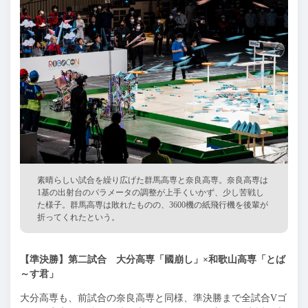
素晴らしい試合を繰り広げた群馬高専と奈良高専。奈良高専は
1基の出射台のパラメータの調整が上手くいかず、少し苦戦し
た様子。群馬高専は敗れたものの、3600機の紙飛行機を後輩が
折ってくれたという。
【準決勝】第二試合 大分高専「國崩し」×和歌山高専「とば
～す君」
大分高専も、前試合の奈良高専と同様、準決勝まで全試合Vゴ