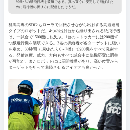
80機×3の紙飛行機を装填できる。真っ直ぐに安定して飛ばすた
めに飛行機の折り方に配慮したそうだ。
群馬高専のSDGsもローラで回転させながら出射する高速連射
タイプのロボットだ。4つの出射台から繰り出される紙飛行機
は、一試合で1500機にも及ぶ。1台のストッカーには200機ず
つ紙飛行機を装填できる。3名の操縦者が各ターゲットに狙い
を定め、30秒間（1秒あたり6～7機）で200機をすべて発射す
る。発射速度、威力、方向もすべて試合中に臨機応変に調整
が可能だ。またロボットには展開機構があり、高い位置から
ターゲットを狙って着陸させるアイデアも良かった。