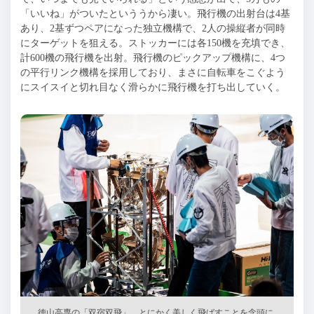
「いいね」がついたといううから凄い。飛行機の出射台は4基
あり、2基ずつペアになった独立機構で、2人の操縦者が同時
にターゲットを狙える。ストッカーには各150機を充填でき、
計600機の飛行機を出射。飛行機のピックアップ機構に、4つ
の平行リンク機構を採用しており、まさに自転車をこぐよう
にスイスイと切れ目なく滑らかに飛行機を打ち出していく。
徳山高専の「双宿双飛」。とにかく美しく飛ばすことを念頭に