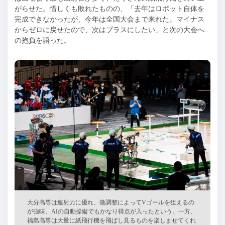
がらせた。惜しくも敗れたものの、「去年はロボット自体を
完成できなかったが、今年は全国大会まで来れた。マイナス
からゼロに戻せたので、次はプラスにしたい」と次の大会へ
の抱負を語った。
大分高専は連射力に優れ、微調整によってVゴールを狙えるの
が強味。AIの自動操縦でもかなり得点が入ったという。一方、
福島高専は大量に紙飛行機を飛ばし見るものを楽しませてくれ