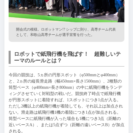
開会式の模様。ロボットマン!? シップに則り、高専チーム代表
として、和歌山高専チームが選手宣誓を行った。
ロボットで紙飛行機を飛ばす！ 超難しいテ
ーマのルールとは？
今回の競技は、5ヵ所の円形スポット（φ500mmとφ400mm）
と、2ヵ所の縦長滑走路（幅450mm×長さ1500mm）、2種類の
筒型ベース（φ400mm×長さ800mm）の中に紙飛行機をランデ
ィングさせていく対戦型の戦いだ。競技終了時点で紙飛行機
が円形スポットに着陸すれば、1スポットにつき1点が入る。
ただし2機以上の紙飛行機が着陸しても、それ以上は加点され
ない。滑走路は紙飛行機1機の着陸につき1点が加点される。
筒型ベースに紙飛行機が入った場合も1機につき3点（距離の
近いベースA）、または5点ずつ（距離の遠いベースB）が加点
される。