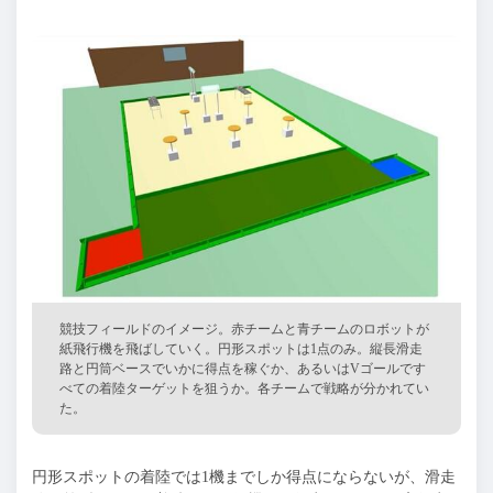
競技フィールドのイメージ。赤チームと青チームのロボットが
紙飛行機を飛ばしていく。円形スポットは1点のみ。縦長滑走
路と円筒ベースでいかに得点を稼ぐか、あるいはVゴールです
べての着陸ターゲットを狙うか。各チームで戦略が分かれてい
た。
円形スポットの着陸では1機までしか得点にならないが、滑走