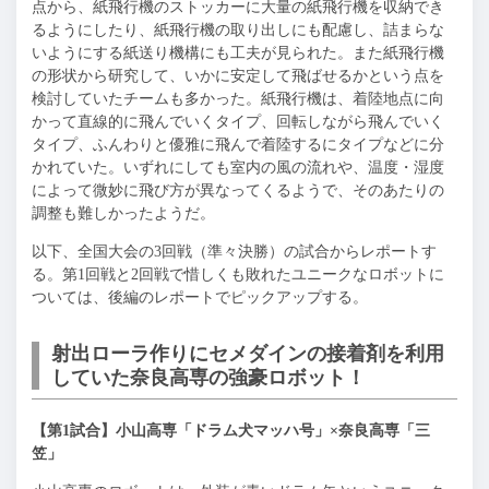
点から、紙飛行機のストッカーに大量の紙飛行機を収納でき
るようにしたり、紙飛行機の取り出しにも配慮し、詰まらな
いようにする紙送り機構にも工夫が見られた。また紙飛行機
の形状から研究して、いかに安定して飛ばせるかという点を
検討していたチームも多かった。紙飛行機は、着陸地点に向
かって直線的に飛んでいくタイプ、回転しながら飛んでいく
タイプ、ふんわりと優雅に飛んで着陸するにタイプなどに分
かれていた。いずれにしても室内の風の流れや、温度・湿度
によって微妙に飛び方が異なってくるようで、そのあたりの
調整も難しかったようだ。
以下、全国大会の3回戦（準々決勝）の試合からレポートす
る。第1回戦と2回戦で惜しくも敗れたユニークなロボットに
ついては、後編のレポートでピックアップする。
射出ローラ作りにセメダインの接着剤を利用
していた奈良高専の強豪ロボット！
【第1試合】小山高専「ドラム犬マッハ号」×奈良高専「三
笠」