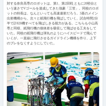
対する奈良高専のロボットは、第1、第2回戦 ともに20秒台と
いう速さでVゴールを達成してきた強豪「三笠」。同校のロボ
ットの特長は、なんといっても高速連射だろう。3基のメイン
出射機構から、次々と紙飛行機を飛ばしていく。試合時間2分
半で計820機すべてを飛ばしきる能力がある。こちらも小山高
専と同様、紙飛行機の個体差を吸収して飛ばせる工夫をして
いた。同校の紙飛行機は弾丸のようにハイスピードで飛んで
いくが、一直線に飛行させるガイドライン機構を作り、上下
のブレをなくすようにしていた。