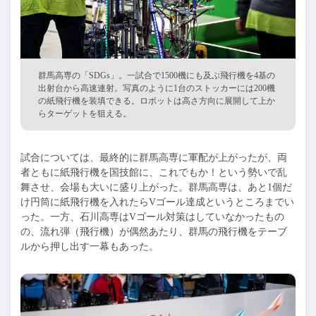
群馬高専の「SDGs」。一試合で1500機にも及ぶ飛行機を4基の
出射台から高速連射。写真のように1台のストッカーには200機
の紙飛行機を装填できる。ロボットは高さ方向に展開して上か
らターゲットを狙える。
試合については、最終的に群馬高専に軍配が上がったが、両
者ともに紙飛行機を国技館に、これでもか！という勢いで乱
舞させ、会場も大いに盛り上がった。群馬高専は、あと1個だ
け円筒に紙飛行機を入れたらVゴール達成というところまでい
った。一方、石川高専はVゴール対策はしていなかったもの
の、流れ弾（飛行機）が偶然あたり、群馬の飛行機をテーブ
ルから押し出す一幕もあった。