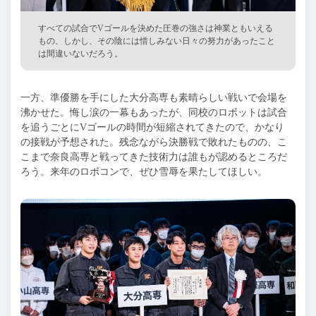
すべての試合でVゴールを決めた圧巻の強さは神業ともいえる
もの、しかし、その陰には惜しみない日々の努力があったこと
は間違いないだろう。
一方、準優勝を手にした大分高専も素晴らしい戦いで会場を
沸かせた。悔し涙の一幕もあったが、同校のロボットは試合
を追うごとにVゴールの時間が短縮されてきたので、かなり
の接戦が予想された。残念ながら決勝戦で敗れたものの、こ
こまで奈良高専と戦ってきた技術力は誰もが認めるところだ
ろう。来年のロボコンで、ぜひ雪辱を果たしてほしい。