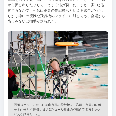
から押し出したりして、うまく逃げ切った。まさに実力が拮
抗するなかで、和歌山高専の作戦勝ちといえる試合だった。
しかし徳山の優雅な飛行機のフライトに対しても、会場から
惜しみないは拍手が送られた。
円形スポットに載った徳山高専の飛行機を、和歌山高専のロボ
ットが落とす 瞬間。まさにVゴール阻止の作戦が功を奏したと
いえる試合だった。