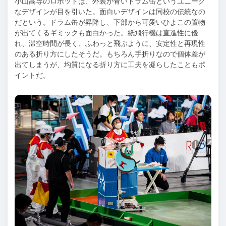
小山高専のロボットは、外装が青いドラム缶というユニーク
なデザインが目を引いた。面白いデザインは同校の伝統なの
だという。ドラム缶が昇降し、下部から可愛いひよこの置物
が出てくるギミックも面白かった。紙飛行機は直進性に優
れ、滞空時間が長く、ふわっと飛ぶように、安定性と再現性
のある折り方にしたそうだ。もちろん手折りなので個体差が
出てしまうが、均質になる折り方に工夫を凝らしたこともポ
イントだ。