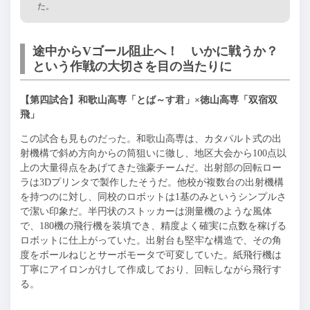
た。
途中からVゴール阻止へ！ いかに戦うか？
という作戦の大切さを目の当たりに
【第四試合】和歌山高専「とば～す君」×徳山高専「双宿双
飛」
この試合も見ものだった。和歌山高専は、カタパルト式の出
射機構で斜め方向からの筒狙いに徹し、地区大会から100点以
上の大量得点をあげてきた強豪チームだ。出射部の回転ロー
ラは3Dプリンタで製作したそうだ。他校が複数台の出射機構
を持つのに対し、同校のロボットは1基のみというシンプルさ
で潔い印象だ。半円状のストッカーは測量機のような風体
で、180機の飛行機を装填でき、精度よく確実に点数を稼げる
ロボットに仕上がっていた。出射台も堅牢な構造で、その角
度をボールねじとサーボモータで可変していた。紙飛行機は
丁寧にアイロンがけして作成しており、回転しながら飛行す
る。