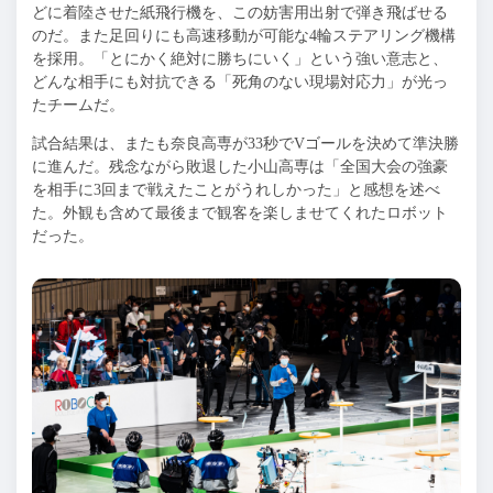
どに着陸させた紙飛行機を、この妨害用出射で弾き飛ばせる
のだ。また足回りにも高速移動が可能な4輪ステアリング機構
を採用。「とにかく絶対に勝ちにいく」という強い意志と、
どんな相手にも対抗できる「死角のない現場対応力」が光っ
たチームだ。
試合結果は、またも奈良高専が33秒でVゴールを決めて準決勝
に進んだ。残念ながら敗退した小山高専は「全国大会の強豪
を相手に3回まで戦えたことがうれしかった」と感想を述べ
た。外観も含めて最後まで観客を楽しませてくれたロボット
だった。