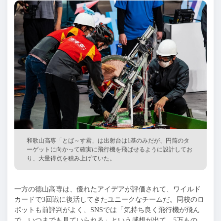
和歌山高専「とば～す君」は出射台は1基のみだが、円筒のタ
ーゲットに向かって確実に飛行機を飛ばせるように設計してお
り、大量得点を積み上げていた。
一方の徳山高専は、優れたアイデアが評価されて、ワイルド
カードで3回戦に復活してきたユニークなチームだ。同校のロ
ボットも前評判がよく、SNSでは「気持ち良く飛行機が飛ん
で、いつまでも見ていられる」という感想が出て、5万もの