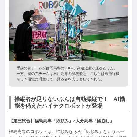
手前の青チームが群馬高専のSDGs。高速連射が圧巻だった。
一方、奥の赤チームは石川高専の群機飛翔。こちらは紙飛行機
らしく優雅に滑空して、見る者を楽しませてくれた。
操縦者が足りないぶんは自動操縦で！ AI機
能を備えたハイテクロボットが登場
【第三試合】福島高専「紙頼み」×大分高専「國崩し」
福島高専のロボットは、神頼みならぬ「紙頼み」というネー