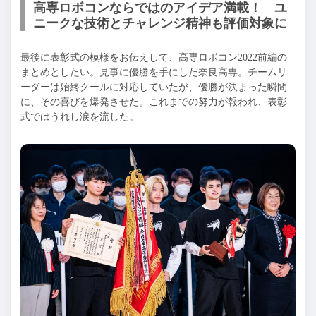
高専ロボコンならではのアイデア満載！ ユ
ニークな技術とチャレンジ精神も評価対象に
最後に表彰式の模様をお伝えして、高専ロボコン2022前編の
まとめとしたい。見事に優勝を手にした奈良高専。チームリ
ーダーは始終クールに対応していたが、優勝が決まった瞬間
に、その喜びを爆発させた。これまでの努力が報われ、表彰
式ではうれし涙を流した。