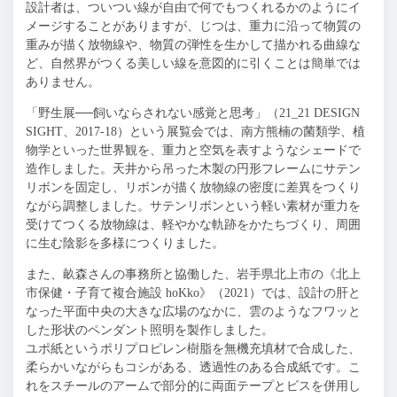
設計者は、ついつい線が自由で何でもつくれるかのようにイ
メージすることがありますが、じつは、重力に沿って物質の
重みが描く放物線や、物質の弾性を生かして描かれる曲線な
ど、自然界がつくる美しい線を意図的に引くことは簡単では
ありません。
「野生展──飼いならされない感覚と思考」（21_21 DESIGN
SIGHT、2017-18）という展覧会では、南方熊楠の菌類学、植
物学といった世界観を、重力と空気を表すようなシェードで
造作しました。天井から吊った木製の円形フレームにサテン
リボンを固定し、リボンが描く放物線の密度に差異をつくり
ながら調整しました。サテンリボンという軽い素材が重力を
受けてつくる放物線は、軽やかな軌跡をかたちづくり、周囲
に生む陰影を多様につくりました。
また、畝森さんの事務所と協働した、岩手県北上市の《北上
市保健・子育て複合施設 hoKko》（2021）では、設計の肝と
なった平面中央の大きな広場のなかに、雲のようなフワッと
した形状のペンダント照明を製作しました。
ユポ紙というポリプロピレン樹脂を無機充填材で合成した、
柔らかいながらもコシがある、透過性のある合成紙です。こ
れをスチールのアームで部分的に両面テープとビスを併用し