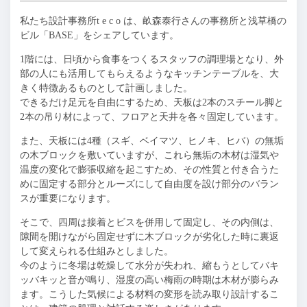
私たち設計事務所t e c o は、畝森泰行さんの事務所と浅草橋の
ビル「BASE」をシェアしています。
1階には、日頃から食事をつくるスタッフの調理場となり、外
部の人にも活用してもらえるようなキッチンテーブルを、大
きく特徴あるものとして計画しました。
できるだけ足元を自由にするため、天板は2本のスチール脚と
2本の吊り材によって、フロアと天井を各々固定しています。
また、天板には4種（スギ、ベイマツ、ヒノキ、ヒバ）の無垢
の木ブロックを敷いていますが、これら無垢の木材は湿気や
温度の変化で膨張収縮を起こすため、その性質と付き合うた
めに固定する部分とルーズにして自由度を設け部分のバラン
スが重要になります。
そこで、四周は接着とビスを併用して固定し、その内側は、
隙間を開けながら固定せずに木ブロックが劣化した時に裏返
して変えられる仕組みとしました。
今のように冬場は乾燥して水分が失われ、縮もうとしてバキ
ッバキッと音が鳴り、湿度の高い梅雨の時期は木材が膨らみ
ます。こうした気候による材料の変形を読み取り設計するこ