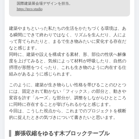
国際建築展会場デザインを担当。
https://teco.studio
建築やまちといった私たちの生活をかたちづくる環境は、あ
る瞬間にできて終わりではなく、リズムを生んだり、人によ
って育てられたりと、まるで生き物みたいに変化する存在だ
なと感じます。
同時に、建築や設えを構成する素材、形、部位の性状へ解像
度を上げてみると、気候によって材料が呼吸したり、自然の
摂理が形態をつくったり、これも生き物のように内在する仕
組みがあるように感じられます。
このように、建築が生き物らしい性格を帯びることのひとつ
には、固定されて動かない「フィックス」の部分と、動きや
変容を許す「ルーズ」な部分が、調整をしながらひとところ
に同時に存在することが挙げられるかなと感じます。
今回は、こうした視点から、これまでのプロジェクトを横断
的に捉えたときの気づきについて書きたいと思います。
膨張収縮をゆるす木ブロックテーブル