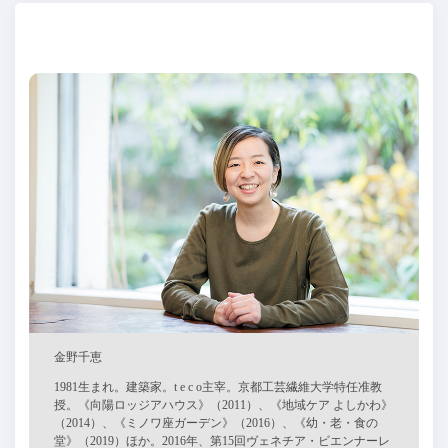
金野千恵
1981生まれ。建築家。t e c o主宰。京都工芸繊維大学特任准教
授。《向陽ロッジアハウス》（2011）、《地域ケア よしかわ》
（2014）、《ミノワ座ガーデン》（2016）、《幼・老・食の
堂》（2019）ほか。2016年、第15回ヴェネチア・ビエンナーレ