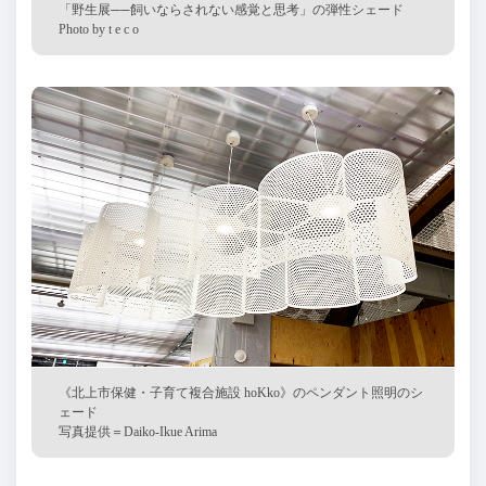
「野生展──飼いならされない感覚と思考」の弾性シェード
Photo by t e c o
《北上市保健・子育て複合施設 hoKko》のペンダント照明のシ
ェード
写真提供＝Daiko-Ikue Arima