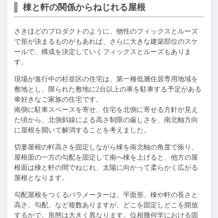
棟と軒の関係からねじれる屋根
さきほどのプロダクトのように、物性のフィックスとルーズ
で形が決まるものがもあれば、さらに大きな建築部位のスケ
ールで、構成を決定していくフィックスとルーズもありま
す。
現場が進行中の杉並区の住宅は、第一種低層住居専用地域を
敷地とし、限られた敷地に2台以上の車を駐車する予定がある
車好きなご家族の住宅です。
南側に駐車スペースを寄せ、住宅を北側に寄せる方針が見え
た頃から、北側斜線による高さ制限の厳しさを、南北軸方向
に屋根を開いて解消することを考えました。
切妻屋根の軒高さを固定しながら棟を南北軸の角度で振り、
屋根面の一方の勾配を固定して南へ棟を上げると、他方の屋
根面は棟と軒の間でねじれ、太陽に向かって柔らかく広がる
屋根となります。
勾配屋根をつくるパラメーターは、平面形、棟や軒の長さと
高さ、勾配、など複数ありますが、どこを固定しどこを開放
するかで、形態は大きく異なります。位相幾何学における固