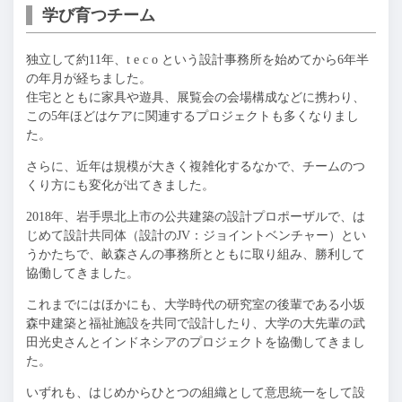
学び育つチーム
独立して約11年、t e c o という設計事務所を始めてから6年半
の年月が経ちました。
住宅とともに家具や遊具、展覧会の会場構成などに携わり、
この5年ほどはケアに関連するプロジェクトも多くなりまし
た。
さらに、近年は規模が大きく複雑化するなかで、チームのつ
くり方にも変化が出てきました。
2018年、岩手県北上市の公共建築の設計プロポーザルで、は
じめて設計共同体（設計のJV：ジョイントベンチャー）とい
うかたちで、畝森さんの事務所とともに取り組み、勝利して
協働してきました。
これまでにはほかにも、大学時代の研究室の後輩である小坂
森中建築と福祉施設を共同で設計したり、大学の大先輩の武
田光史さんとインドネシアのプロジェクトを協働してきまし
た。
いずれも、はじめからひとつの組織として意思統一をして設