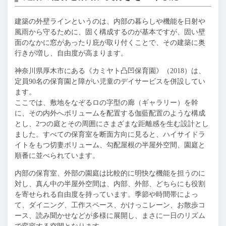
建築の外壁ラインというのは、内部の暮らしや機能を日射や
風雨から守るために、固く構成するのが基本ですが、固い壁
面のなかに窓があったり庇が取り付くことで、その建築に奥
行きが増し、自由度が高まります。
神奈川県厚木市にある《カミヤト凸凹保育園》（2018）は、
定員90名の保育園と障がい児童のデイサービスを併設してい
ます。
ここでは、敷地をなぞるロの字型の廊（ギャラリー）を幹
に、その内外へボリュームを配置する伽藍配置のような構成
とし、2つの庭とその周囲にさまざまな距離感を生む設計とし
ました。すべての保育室を断面方向に見ると、ハイサイドラ
イトをもつ切妻ボリューム、勾配屋根の半屋外空間、園庭と
順番に並べられています。
内部の保育室、外部の園庭は比較的に明快な機能を担うのに
対し、真ん中の半屋外空間は、内部、外部、どちらにも役割
を寄せられる自由度を持っています。季節や時間帯によっ
て、ダイニング、工作スペース、かけっこレーン、お散歩コ
ース、読み聞かせなどが多様に展開し、まさに一日のリズム