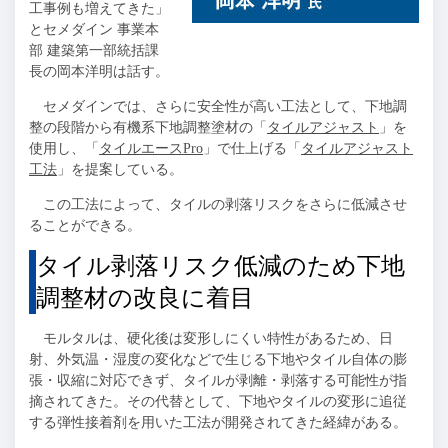
工事例も増えてきた」
とセメダイン 事業本
部 建築第一部統括課
長の岡本洋明は話す。
セメダインでは、さらに安全性が高い工法として、下地調
整の段階から有機系下地調整塗材の「
タイルアジャスト
」を
使用し、「
タイルエースPro
」で仕上げる「
タイルアジャスト
工法
」を提案している。
この工法によって、タイルの剥落リスクをさらに低減させ
ることができる。
タイル剥落リスク低減のため下地
調整材の改良に着目
モルタルは、硬化後は変形しにくい特性があるため、日
射、外気温・湿度の変化などで生じる下地やタイル自体の膨
張・収縮に対応できず、タイルが剥離・剥落する可能性が指
摘されてきた。その代替として、下地やタイルの変形に追従
する弾性接着剤を用いた工法が開発されてきた経緯がある。