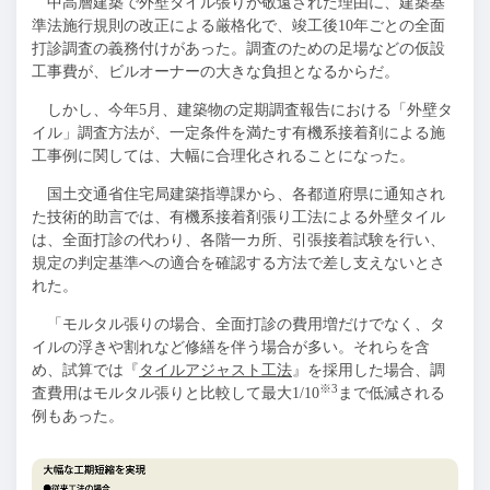
中高層建築で外壁タイル張りが敬遠された理由に、建築基
準法施行規則の改正による厳格化で、竣工後10年ごとの全面
打診調査の義務付けがあった。調査のための足場などの仮設
工事費が、ビルオーナーの大きな負担となるからだ。
しかし、今年5月、建築物の定期調査報告における「外壁タ
イル」調査方法が、一定条件を満たす有機系接着剤による施
工事例に関しては、大幅に合理化されることになった。
国土交通省住宅局建築指導課から、各都道府県に通知され
た技術的助言では、有機系接着剤張り工法による外壁タイル
は、全面打診の代わり、各階一カ所、引張接着試験を行い、
規定の判定基準への適合を確認する方法で差し支えないとさ
れた。
「モルタル張りの場合、全面打診の費用増だけでなく、タ
イルの浮きや割れなど修繕を伴う場合が多い。それらを含
め、試算では『
タイルアジャスト工法
』を採用した場合、調
※3
査費用はモルタル張りと比較して最大1/10
まで低減される
例もあった。