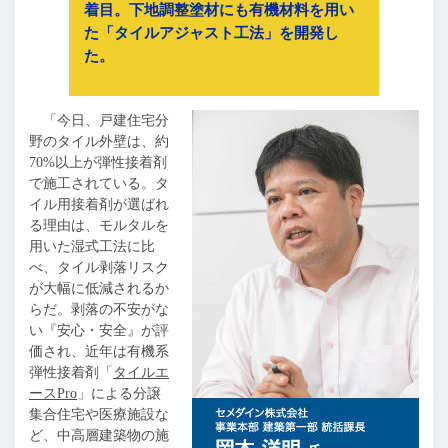
着目。下地調整塗材にも有機材料を用い
た「タイルアジャスト工法」を開発し
た。
「今日、戸建住宅分
野のタイル外壁は、約
70%以上が弾性接着剤
で施工されている。タ
イル用接着剤が選ばれ
る理由は、モルタルを
用いた湿式工法に比
べ、タイル剥落リスク
が大幅に低減されるか
らだ。剥落の不安がな
い『安心・安全』が評
価され、近年は有機系
弾性接着剤「
タイルエ
ースPro
」による分譲
集合住宅や医療施設な
ど、中高層建築物の施