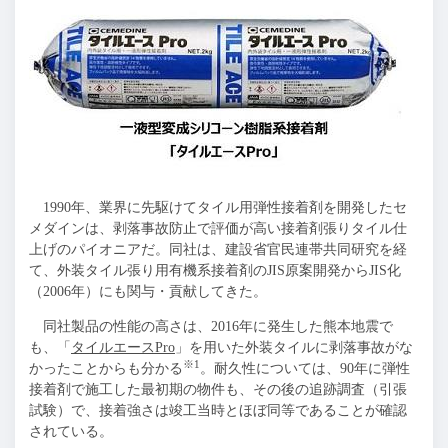
1990年、業界に先駆けてタイル用弾性接着剤を開発したセ
メダインは、剥落事故防止で評価が高い接着剤張りタイル仕
上げのパイオニアだ。同社は、建設省官民連帯共同研究を経
て、外装タイル張り用有機系接着剤のJIS原案開発からJIS化
（2006年）にも関与・貢献してきた。
同社製品の性能の高さは、2016年に発生した熊本地震で
も、「
タイルエースPro
」を用いた外装タイルに剥落事故がな
※1
かったことからも分かる
。耐久性については、90年に弾性
接着剤で施工した最初期の物件も、その後の追跡調査（引張
試験）で、接着強さは竣工当時とほぼ同等であることが確認
されている。