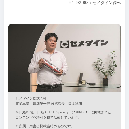
※1 ※2 ※3：セメダイン調べ
セメダイン株式会社
事業本部 建築第一部 統括課長 岡本洋明
※日経BP社「日経XTECH Special」（2018/12/3）に掲載された
コンテンツを許可を得て転載しています。
※所属・肩書は掲載当時のものです。