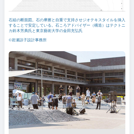
石組の断面図。石の摩擦と自重で支持させジオテキスタイルを挿入
することで安定している。石ころアドバイザー（構造）はテクトニ
カ鈴木芳典氏と東京藝術大学の金田充弘氏
©岩瀬諒子設計事務所