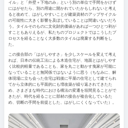
イル」と「外壁＋下地のみ」という別の単位で手間をかけず
にはがせたら、別の用途に開かれていたかもしれないと考え
ると改めて、はがしやすいことが建築資材のアップサイクル
の可能性に大きく影響を及ぼしていることは間違いないだろ
う。タイルそのものに文化財的価値があれば一つひとつ剥が
すこともありえるが、私たちのプロジェクトではこうしたプ
ロセスを経ることなく大多数のタイルは廃棄する判断をし
た。
この接合部の「はがしやすさ」を少しスケールを変えて考え
れば、日本の伝統工法による木造住宅が、地面とはがしやす
く比較的軽量であることも、家を丸ごと動かす曳家が可能に
なっていることと無関係ではないように思う（ちなみに、解
体現場に立ち会った住宅は戦後に平屋の住宅として建てられ
てから立体的にも平面的にも増改築が繰り返されてきたた
め、さまざまな時代における構法の変遷を垣間見ることがで
きたが、時代を経るごとに部材の接合が複合化しているた
め、切断の手間を前提とした、はがしにくくなっていた）。