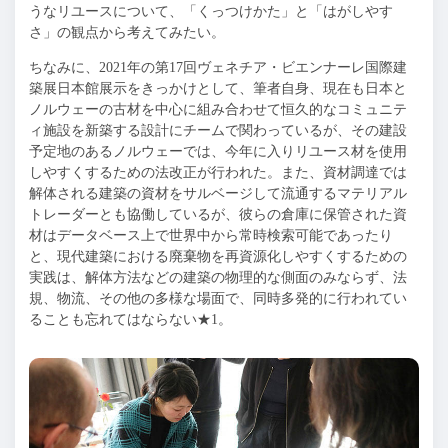
うなリユースについて、「くっつけかた」と「はがしやす
さ」の観点から考えてみたい。
ちなみに、2021年の第17回ヴェネチア・ビエンナーレ国際建
築展日本館展示をきっかけとして、筆者自身、現在も日本と
ノルウェーの古材を中心に組み合わせて恒久的なコミュニテ
ィ施設を新築する設計にチームで関わっているが、その建設
予定地のあるノルウェーでは、今年に入りリユース材を使用
しやすくするための法改正が行われた。また、資材調達では
解体される建築の資材をサルベージして流通するマテリアル
トレーダーとも協働しているが、彼らの倉庫に保管された資
材はデータベース上で世界中から常時検索可能であったり
と、現代建築における廃棄物を再資源化しやすくするための
実践は、解体方法などの建築の物理的な側面のみならず、法
規、物流、その他の多様な場面で、同時多発的に行われてい
ることも忘れてはならない★1。