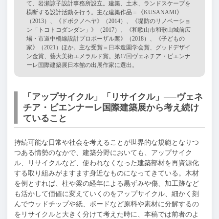
て、岩瀬諒子設計事務所設立。建築、土木、ランドスケープを
横断する設計活動を行う。主な建築作品＝《KUSANAMI》
（2013）、《ドボクノヘヤ》（2014）、《堤防のリノベーショ
ン「トコトコダンダン」》（2017）、《和歌山市和歌山城前広
場・市道中橋線設計プロポーザル案》（2018）、《子どもの
家》（2021）ほか。主な受賞＝日本造園学会賞、グッドデザイ
ン金賞、藝大美術エメラルド賞。第17回ヴェネチア・ビエンナ
ーレ国際建築展日本館の出展作家に選出。
「アップサイクル」「リサイクル」──ヴェネ
チア・ビエンナーレ国際建築展から考え続け
ていること
持続可能な日常や社会を考えることが世界的な規範となりつ
つある情勢のなかで、建築分野においても、アップサイク
ル、リサイクルなど、使われなくなった建築部材を再資源化
する取り組みがますます身近なものになってきている。木材
を例とすれば、柱や梁の経年による黒ずみや傷、加工跡など
も活かして価値に変えていくのをアップサイクル、細かく刻
んでウッドチップや紙、ボードなど原料や素材に分解するの
をリサイクルと大きく分けて考えた時に、本稿では前者のよ