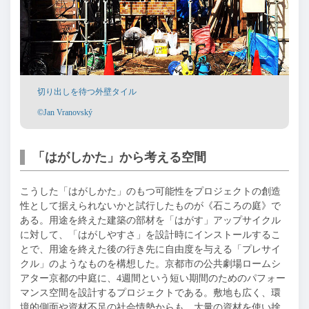
切り出しを待つ外壁タイル
©Jan Vranovský
「はがしかた」から考える空間
こうした「はがしかた」のもつ可能性をプロジェクトの創造
性として据えられないかと試行したものが《石ころの庭》で
ある。用途を終えた建築の部材を「はがす」アップサイクル
に対して、「はがしやすさ」を設計時にインストールするこ
とで、用途を終えた後の行き先に自由度を与える「プレサイ
クル」のようなものを構想した。京都市の公共劇場ロームシ
アター京都の中庭に、4週間という短い期間のためのパフォー
マンス空間を設計するプロジェクトである。敷地も広く、環
境的側面や資材不足の社会情勢からも、大量の資材を使い捨