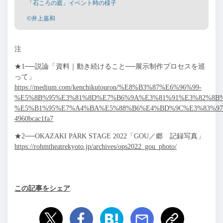
「石ころの庭」イベント時の様子
©井上嘉和
注
★1──説論「資料｜動き続けること──展示制作プロセスを巡
って」
https://medium.com/kenchikutouron/%E8%B3%87%E6%96%99-
%E5%8B%95%E3%81%8D%E7%B6%9A%E3%81%91%E3%82%8B%
%E5%B1%95%E7%A4%BA%E5%88%B6%E4%BD%9C%E3%83%97
4960bcac1fa7
★2──OKAZAKI PARK STAGE 2022「GOU／郷 記録写真」
https://rohmtheatrekyoto.jp/archives/ops2022_gou_photo/
この記事をシェア