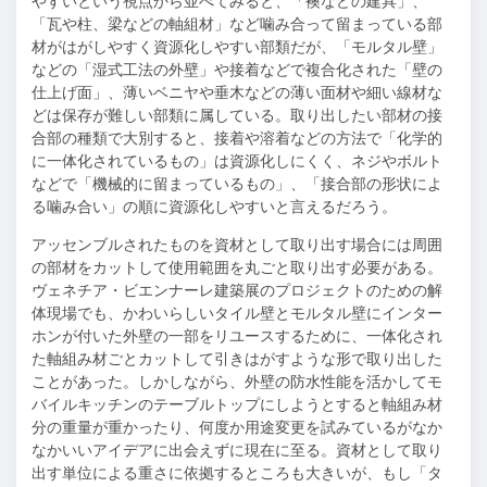
やすいという視点から並べてみると、「襖などの建具」、
「瓦や柱、梁などの軸組材」など噛み合って留まっている部
材がはがしやすく資源化しやすい部類だが、「モルタル壁」
などの「湿式工法の外壁」や接着などで複合化された「壁の
仕上げ面」、薄いベニヤや垂木などの薄い面材や細い線材な
どは保存が難しい部類に属している。取り出したい部材の接
合部の種類で大別すると、接着や溶着などの方法で「化学的
に一体化されているもの」は資源化しにくく、ネジやボルト
などで「機械的に留まっているもの」、「接合部の形状によ
る噛み合い」の順に資源化しやすいと言えるだろう。
アッセンブルされたものを資材として取り出す場合には周囲
の部材をカットして使用範囲を丸ごと取り出す必要がある。
ヴェネチア・ビエンナーレ建築展のプロジェクトのための解
体現場でも、かわいらしいタイル壁とモルタル壁にインター
ホンが付いた外壁の一部をリユースするために、一体化され
た軸組み材ごとカットして引きはがすような形で取り出した
ことがあった。しかしながら、外壁の防水性能を活かしてモ
バイルキッチンのテーブルトップにしようとすると軸組み材
分の重量が重かったり、何度か用途変更を試みているがなか
なかいいアイデアに出会えずに現在に至る。資材として取り
出す単位による重さに依拠するところも大きいが、もし「タ