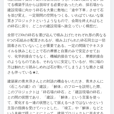
てる構築手法からは脱却する必要があったため、採石場から
建設現場に向かう砕石を大量に敷地に「途中下車」させて石
を並び変え、一定期間の空間をつくる。いわばていねいな仮
置きプロジェクトというようなもので、会期を終えればもと
の砕石に戻り、どこかの建設現場へ旅立っていく構想だ。
全部で230tの砕石を運び込んで積み上げたそれぞれ形の異なる
6つの石組みが配置されるが、積み上げられた砕石同士は一切
固着されていないことが重要である。一定の間隔でテキスタ
イルを挟みこむことで石の摩擦と自重のみで安定させてお
り、化学的接合でもなく、機械的接合でもなく、摩擦的接合
のようなものである。それなりに安定しているが、特に端の
方は触れたり踏みしめれば石が動いてしまうような脆さと緩
さも伴っている★2。
建築家の青木淳さんとの対談の機会をいただき、青木さんに
《石ころの庭》の「建設」「解体」のフローを説明した際、
このプロジェクトは「砕石場の砕石」と「建設現場の砕石」
との間の状態であり、「建設」「解体」という言葉を使っ
て、変化する一連の状態として据えるべきではないかという
主旨の指摘を受けてハッとした。「竣工」や「解体」などと
いう名称で呼ぶことによって、建築プロジェクトに並走する