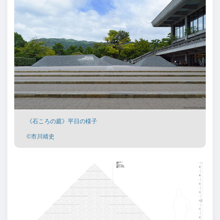
《石ころの庭》平日の様子
©市川靖史