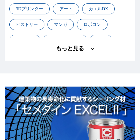
3Dプリンター
アート
カエルDX
ヒストリー
マンガ
ロボコン
基礎知識
小学生ロボコン
工作
もっと見る
建築
接着・化学
構造接着
航空・宇宙
設計
高専